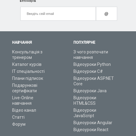
вебінарів
@
НАВЧАННЯ
ПОПУЛЯРНЕ
Консультація з
З чого розпочати
тренером
навчання
Каталог курсів
Відеоуроки Python
ІТ спеціальності
Відеоуроки C#
Плани підписок
Відеоуроки ASP.NET
Core
Подарункові
сертифікати
Відеоуроки Java
Live-Online
Відеоуроки
навчання
HTML&CSS
Відео канал
Відеоуроки
JavaScript
Статті
Відеоуроки Angular
Форум
Відеоуроки React