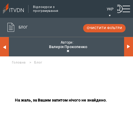
Відеокурси з
УКР
програмування
БЛОГ
ОЧИСТИТИ ФІЛЬТРИ
Автори
Валерія Прокопенко
✖
Головна
>
Блог
На жаль, за Вашим запитом нічого не знайдено.