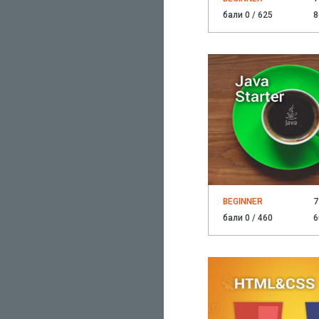
бали 0 / 625
8
BEGINNER
7
бали 0 / 460
6