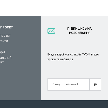
 ПРОЄКТ
ПІДПИШИСЬ НА
РОЗСИЛАННЯ
проєкт
такти
ори
Будь в курсі нових акцій ITVDN, відео
іальний
уроків та вебінарів
єкт
@