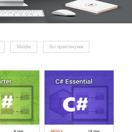
Middle
Всі практикуми
8 тем
MIDDLE
18 тем