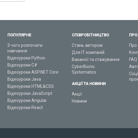
ПОПУЛЯРНЕ
СПІВРОБІТНИЦТВО
ПРО
З чого розпочати
Стань автором
Про 
навчання
Для ІТ компаній
Кон
Відеоуроки Python
Вакансії та стажування
FAQ
Відеоуроки C#
CyberBionic
Авт
Відеоуроки ASP.NET Core
Systematics
Соц
Відеоуроки Java
про
АКЦІЇ ТА НОВИНИ
Відеоуроки HTML&CSS
Відеоуроки JavaScript
Акції
Відеоуроки Angular
Новини
Відеоуроки React