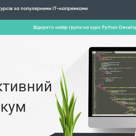
курсів за популярними IT-напрямками
Відкрито набір групи на курс Python Develope
ктивний
икум