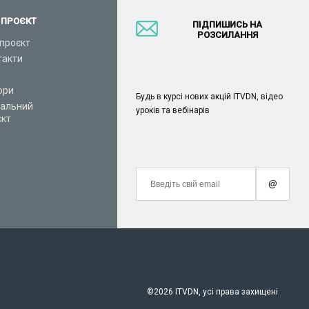
 ПРОЄКТ
ПІДПИШИСЬ НА
РОЗСИЛАННЯ
проєкт
такти
ори
Будь в курсі нових акцій ITVDN, відео
іальний
уроків та вебінарів
єкт
@
©
2026 ITVDN, усі права захищені