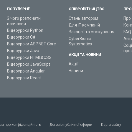
ПОПУЛЯРНЕ
СПІВРОБІТНИЦТВО
ПРО
З чого розпочати
Стань автором
Про 
навчання
Для ІТ компаній
Кон
Відеоуроки Python
Вакансії та стажування
FAQ
Відеоуроки C#
CyberBionic
Авт
Відеоуроки ASP.NET Core
Systematics
Соц
Відеоуроки Java
про
АКЦІЇ ТА НОВИНИ
Відеоуроки HTML&CSS
Акції
Відеоуроки JavaScript
Новини
Відеоуроки Angular
Відеоуроки React
ва про конфіденційність
Договір публічної оферти
Карта сайту