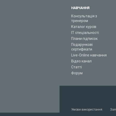
НАВЧАННЯ
Консультація з
тренером
Каталог курсів
ІТ спеціальності
Плани підписок
Подарункові
сертифікати
Live-Online навчання
Відео канал
Статті
Форум
Умови використання
Зая