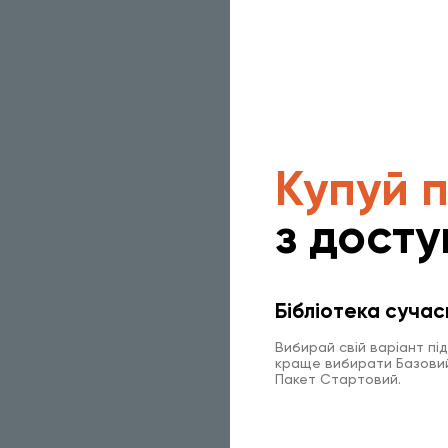
Купуй 
з досту
Бібліотека сучас
Вибирай свій варіант пі
краще вибирати Базовий 
Пакет Стартовий.