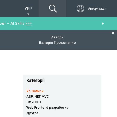
УКР
Авторизація
r + AI Skills
>>>
От
✖
Автори
Валерія Прокопенко
Категорії
Усі записи
ASP. NET MVC
C# и .NET
Web Frontend разработка
Другое