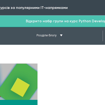
курсів за популярними IT-напрямками
Відкрито набір групи на курс Python Develope
Розділи блогу
ТАЛЬНІШЕ