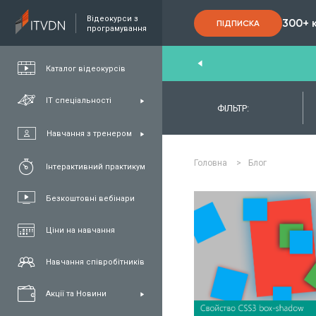
Відеокурси з
300+ 
ПІДПИСКА
програмування
nd
,
FullStack
,
C#/.NET
,
Java
та
QA
Каталог відеокурсів
ІТ спеціальності
ФІЛЬТР:
Навчання з тренером
Головна
>
Блог
Інтерактивний практикум
Безкоштовні вебінари
Ціни на навчання
ЧИТАТИ ДЕ
Навчання співробітників
Акції та Новини