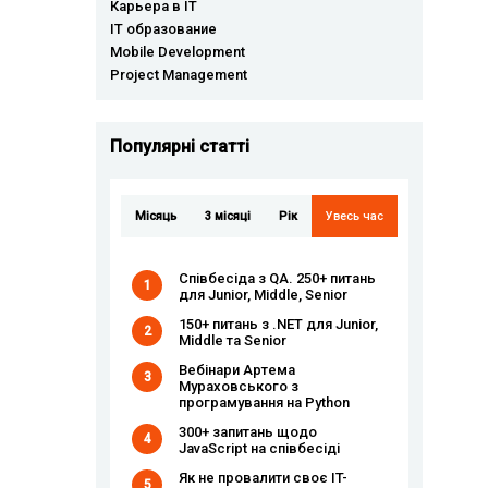
Карьера в IT
IT образование
Mobile Development
Project Management
Популярні статті
Місяць
3 місяці
Рік
Увесь час
Співбесіда з QA. 250+ питань
1
для Junior, Middle, Senior
150+ питань з .NET для Junior,
2
Middle та Senior
Вебінари Артема
3
Мураховського з
програмування на Python
300+ запитань щодо
4
JavaScript на співбесіді
Як не провалити своє IT-
5