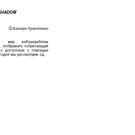
-SHADOW
Валерія Прокопенко
мир веб-разработки
, отображать потрясающий
ло доступным с помощью
егодня мы рассмотрим одно
 и с его помощью научимся
управления, как кнопка.
дхода является то, что
 выглядят объемными и
ращают на себя внимание