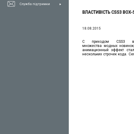
Служба підтримки
ВЛАСТИВІСТЬ CSS3 BOX
18.08.2015
С приходом CSS3 в 
множества модных новинок
анимационный эффект ста
нескольких строчек кода. С
из свойств CSS3 box-shadow
создавать такой элемент 
Особенностью такого по
компоненты на странице
привлекательными, чем об
пользователя.