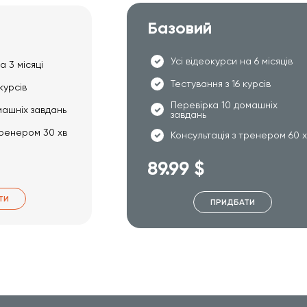
Базовий
Усі відеокурси на 6 місяців
а 3 місяці
Тестування з 16 курсів
курсів
Перевірка 10 домашніх
машніх завдань
завдань
тренером 30 хв
Консультація з тренером 60 
89.99 $
ТИ
ПРИДБАТИ