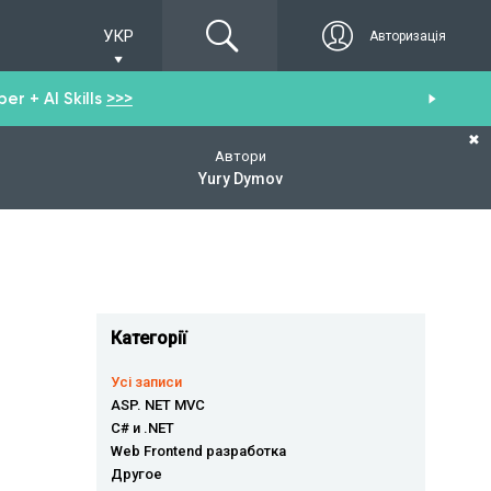
УКР
Авторизація
r + AI Skills
>>>
От
✖
Автори
Yury Dymov
Категорії
Усі записи
ASP. NET MVC
C# и .NET
Web Frontend разработка
Другое