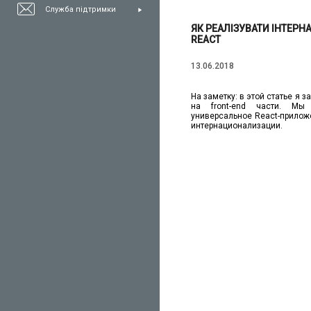
Служба підтримки
ЯК РЕАЛІЗУВАТИ ІНТЕРН
REACT
13.06.2018
На заметку: в этой статье я 
на front-end части. Мы
универсальное React-прило
интернационализации.