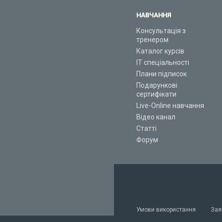
НАВЧАННЯ
Консультація з
тренером
Каталог курсів
ІТ спеціальності
Плани підписок
Подарункові
сертифікати
Live-Online навчання
Відео канал
Статті
Форум
Умови використання
Зая