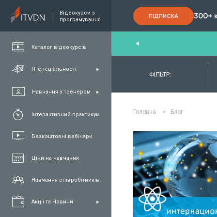
Відеокурси з
300+ 
ПІДПИСКА
програмування
nd
,
FullStack
,
C#/.NET
,
Java
та
QA
Каталог відеокурсів
ІТ спеціальності
ФІЛЬТР:
Навчання з тренером
Головна
>
Блог
Інтерактивний практикум
Безкоштовні вебінари
Ціни на навчання
ЧИТАТИ ДЕ
Навчання співробітників
Акції та Новини