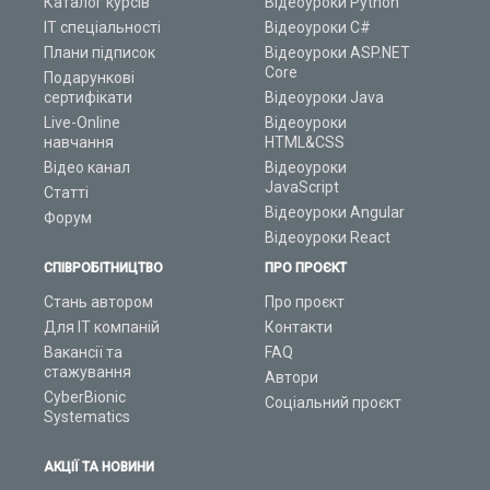
Каталог курсів
Відеоуроки Python
ІТ спеціальності
Відеоуроки C#
Плани підписок
Відеоуроки ASP.NET
Core
Подарункові
сертифікати
Відеоуроки Java
Live-Online
Відеоуроки
навчання
HTML&CSS
Відео канал
Відеоуроки
JavaScript
Статті
Відеоуроки Angular
Форум
Відеоуроки React
СПІВРОБІТНИЦТВО
ПРО ПРОЄКТ
Стань автором
Про проєкт
Для ІТ компаній
Контакти
Вакансії та
FAQ
стажування
Автори
CyberBionic
Соціальний проєкт
Systematics
АКЦІЇ ТА НОВИНИ