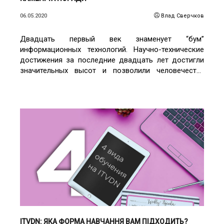
06.05.2020
Влад Сверчков
Двадцать первый век знаменует “бум”
информационных технологий. Научно-технические
достижения за последние двадцать лет достигли
значительных высот и позволили человечеству
выйти на новый уровень жизни. Прогресс не обошел
стороной и сферу образования - с развитием
персональных компьютеров, сети Интернет и других
приспособлений обработки информации
практически у каждого человека появилась
возможность обучаться не выходя из дома.
ЧИТАТИ ДЕТАЛЬНІШЕ
ITVDN: ЯКА ФОРМА НАВЧАННЯ ВАМ ПІДХОДИТЬ?