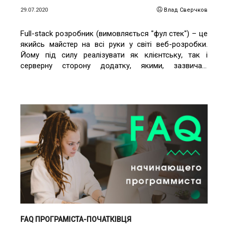
29.07.2020
Влад Сверчков
Full-stack розробник (вимовляється "фул стек") – це
якийсь майстер на всі руки у світі веб-розробки.
Йому під силу реалізувати як клієнтську, так і
серверну сторону додатку, якими, зазвичай,
займаються FrontEnd і BackEnd розробники окремо
один від одного. Таким чином, Full-stack спеціаліст
здатний одноосібно вести проєкт від початку до
кінця.
ЧИТАТИ ДЕТАЛЬНІШЕ
FAQ ПРОГРАМІСТА-ПОЧАТКІВЦЯ