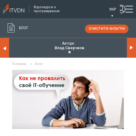
Відеокурси з
УКР
програмування
БЛОГ
ОЧИСТИТИ ФІЛЬТРИ
Автори
Влад Сверчков
✖
Головна
>
Блог
ЧИТАТИ ДЕТАЛЬНІШЕ