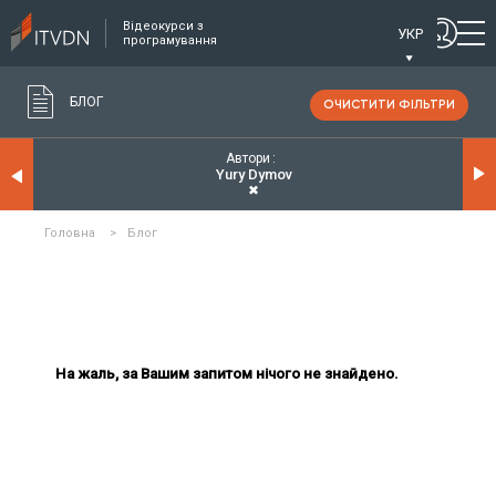
Відеокурси з
УКР
програмування
БЛОГ
ОЧИСТИТИ ФІЛЬТРИ
Автори
Yury Dymov
✖
Головна
>
Блог
На жаль, за Вашим запитом нічого не знайдено.