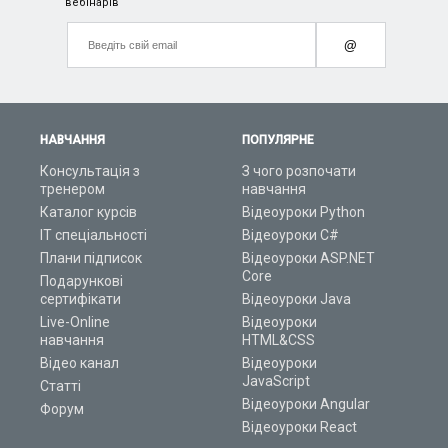
вебінарів
@
НАВЧАННЯ
ПОПУЛЯРНЕ
Консультація з
З чого розпочати
тренером
навчання
Каталог курсів
Відеоуроки Python
ІТ спеціальності
Відеоуроки C#
Плани підписок
Відеоуроки ASP.NET
Core
Подарункові
сертифікати
Відеоуроки Java
Live-Online
Відеоуроки
навчання
HTML&CSS
Відео канал
Відеоуроки
JavaScript
Статті
Відеоуроки Angular
Форум
Відеоуроки React