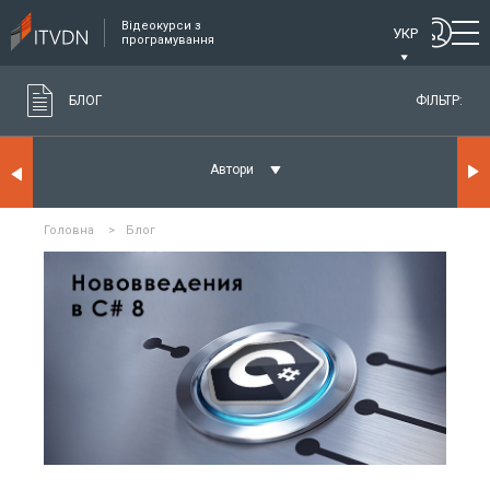
Відеокурси з
УКР
програмування
БЛОГ
ФІЛЬТР:
Автори
Головна
>
Блог
ЧИТАТИ ДЕТАЛЬНІШЕ