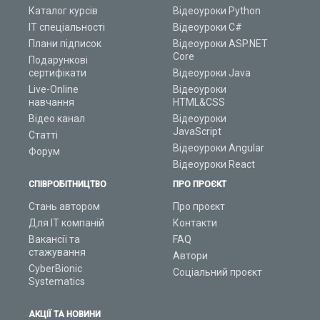
Каталог курсів
Відеоуроки Python
ІТ спеціальності
Відеоуроки C#
Плани підписок
Відеоуроки ASP.NET
Core
Подарункові
сертифікати
Відеоуроки Java
Live-Online
Відеоуроки
навчання
HTML&CSS
Відео канал
Відеоуроки
JavaScript
Статті
Відеоуроки Angular
Форум
Відеоуроки React
СПІВРОБІТНИЦТВО
ПРО ПРОЄКТ
Стань автором
Про проєкт
Для ІТ компаній
Контакти
Вакансії та
FAQ
стажування
Автори
CyberBionic
Соціальний проєкт
Systematics
АКЦІЇ ТА НОВИНИ