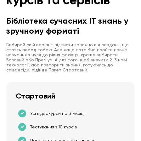
Бібліотека сучасних IT знань у
зручному форматі
Вибирай свій варіант підписки залежно від завдань, що
стоять перед тобою. Але якщо потрібно пройти повне
навчання з нуля до рівня фахівця, краще вибирати
Базовий або Преміум. А для того, щоб вивчити 2-3 нові
технології, або повторити знання, готуючись до
співбесіди, підійде Пакет Стартовий.
Стартовий
Усі відеокурси на 3 місяці
Тестування з 10 курсів
Перевірка 5 домашніх завдань