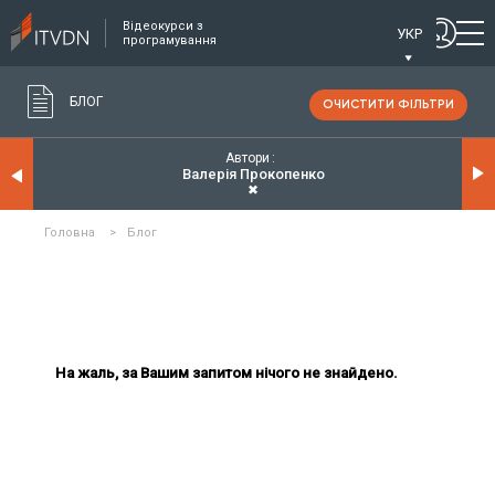
Відеокурси з
УКР
програмування
БЛОГ
ОЧИСТИТИ ФІЛЬТРИ
Автори
Валерія Прокопенко
✖
Головна
>
Блог
На жаль, за Вашим запитом нічого не знайдено.