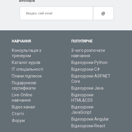
вебінарів
@
НАВЧАННЯ
ПОПУЛЯРНЕ
Консультація з
З чого розпочати
тренером
навчання
Каталог курсів
Відеоуроки Python
ІТ спеціальності
Відеоуроки C#
Плани підписок
Відеоуроки ASP.NET
Core
Подарункові
сертифікати
Відеоуроки Java
Live-Online
Відеоуроки
навчання
HTML&CSS
Відео канал
Відеоуроки
JavaScript
Статті
Відеоуроки Angular
Форум
Відеоуроки React