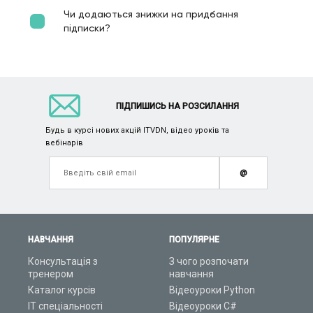
Чи додаються знижки на придбання
підписки?
ПІДПИШИСЬ НА РОЗСИЛАННЯ
Будь в курсі нових акцій ITVDN, відео уроків та
вебінарів
@
НАВЧАННЯ
ПОПУЛЯРНЕ
Консультація з
З чого розпочати
тренером
навчання
Каталог курсів
Відеоуроки Python
ІТ спеціальності
Відеоуроки C#