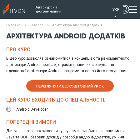
Відеокурси з
УКР
програмування
Головна
>
Каталог
>
Архітектура Android додатків
АРХІТЕКТУРА ANDROID ДОДАТКІВ
ПРО КУРС
Відео курс дозволяє ознайомитися з концепцією та різноманітністю
архітектури Android-програм, отримати навички формування
адекватної архітектури Android-програми та основ його тестування.
ПЕРЕГЛЯНУТИ БЕЗКОШТОВНИЙ УРОК
ЦЕЙ КУРС ВХОДИТЬ ДО СПЕЦІАЛЬНОСТІ:
Android Developer
ПОПЕРЕДНІ ВИМОГИ
Для успішного проходження курсу вам знадобиться знання мови
Java та ООП, базовий досвід у розробці андроїд-додатків, уміння