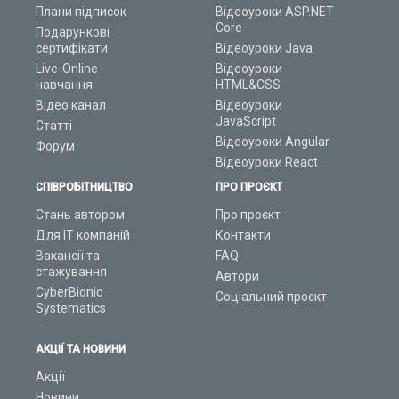
Плани підписок
Відеоуроки ASP.NET
Core
Подарункові
сертифікати
Відеоуроки Java
Live-Online
Відеоуроки
навчання
HTML&CSS
Відео канал
Відеоуроки
JavaScript
Статті
Відеоуроки Angular
Форум
Відеоуроки React
СПІВРОБІТНИЦТВО
ПРО ПРОЄКТ
Стань автором
Про проєкт
Для ІТ компаній
Контакти
Вакансії та
FAQ
стажування
Автори
CyberBionic
Соціальний проєкт
Systematics
АКЦІЇ ТА НОВИНИ
Акції
Новини