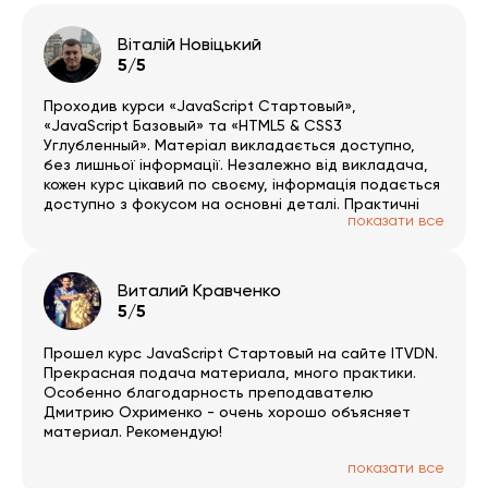
Віталій Новіцький
5/5
Проходив курси «JavaScript Стартовый»,
«JavaScript Базовый» та «HTML5 & CSS3
Углубленный». Матеріал викладається доступно,
без лишньої інформації. Незалежно від викладача,
кожен курс цікавий по своєму, інформація подається
доступно з фокусом на основні деталі. Практичні
показати все
завдання цікаві й допомагають повністю
розібратись в прослуханому матеріалі. Платформа
зручна і проста в користуванні. За результатами
пройденого матеріалу можна пройти тестування, з
Виталий Кравченко
об’єктивним оцінюванням засвоєних знань, і
5/5
отримати сертифікат. Раджу усім.
Прошел курс JavaScript Стартовый на сайте ITVDN.
Прекрасная подача материала, много практики.
Особенно благодарность преподавателю
Дмитрию Охрименко - очень хорошо объясняет
материал. Рекомендую!
показати все