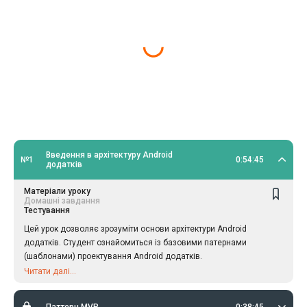
Введення в архітектуру Android
№1
0:54:45
додатків
Матеріали уроку
Домашні завдання
Тестування
Цей урок дозволяє зрозуміти основи архітектури Android
додатків. Студент ознайомиться із базовими патернами
(шаблонами) проектування Android додатків.
Читати далі...
Паттерн MVP
0:38:45