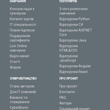
НАВЧАННЯ
ПОПУЛЯРНЕ
Консультація з
З чого розпочати
тренером
навчання
Каталог курсів
Відеоуроки Python
ІТ спеціальності
Відеоуроки C#
Плани підписок
Відеоуроки ASP.NET
Core
Подарункові
сертифікати
Відеоуроки Java
Live-Online
Відеоуроки
навчання
HTML&CSS
Відео канал
Відеоуроки
JavaScript
Статті
Відеоуроки Angular
Форум
Відеоуроки React
СПІВРОБІТНИЦТВО
ПРО ПРОЄКТ
Стань автором
Про проєкт
Для ІТ компаній
Контакти
Вакансії та
FAQ
стажування
Автори
CyberBionic
Соціальний проєкт