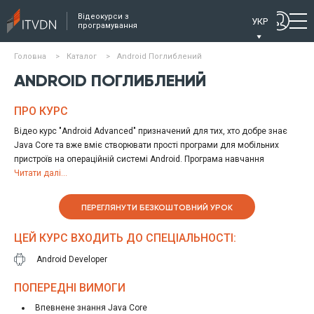
Відеокурси з
УКР
програмування
Головна
>
Каталог
>
Android Поглиблений
ANDROID ПОГЛИБЛЕНИЙ
ПРО КУРС
Відео курс "Android Advanced" призначений для тих, хто добре знає
Java Core та вже вміє створювати прості програми для мобільних
пристроїв на операційній системі Android. Програма навчання
складається з 10-ти уроків, на яких розглядається робота з процесами
Читати далі...
у фоновому режимі на Android-пристроях, а також процес тестування
та налагодження додатків Android.
ПЕРЕГЛЯНУТИ БЕЗКОШТОВНИЙ УРОК
ЦЕЙ КУРС ВХОДИТЬ ДО СПЕЦІАЛЬНОСТІ:
Android Developer
ПОПЕРЕДНІ ВИМОГИ
Впевнене знання Java Core