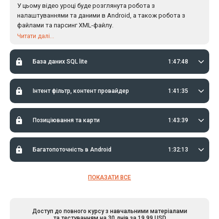
У цьому відео уроці буде розглянута робота з
налаштуваннями та даними в Android, а також робота з
файлами та парсинг XML-файлу.
Читати далі...
База даних SQL lite
1:47:48
Інтент фільтр, контент провайдер
1:41:35
Позиціювання та карти
1:43:39
Багатопоточність в Android
1:32:13
ПОКАЗАТИ ВСЕ
Доступ до повного курсу з навчальними матеріалами
та тестуванням на 30 днів за 19,99 USD