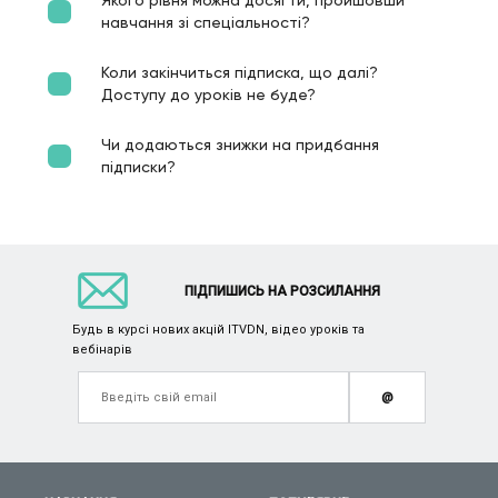
Якого рівня можна досягти, пройшовши
навчання зі спеціальності?
Коли закінчиться підписка, що далі?
Доступу до уроків не буде?
Чи додаються знижки на придбання
підписки?
ПІДПИШИСЬ НА РОЗСИЛАННЯ
Будь в курсі нових акцій ITVDN, відео уроків та
вебінарів
@