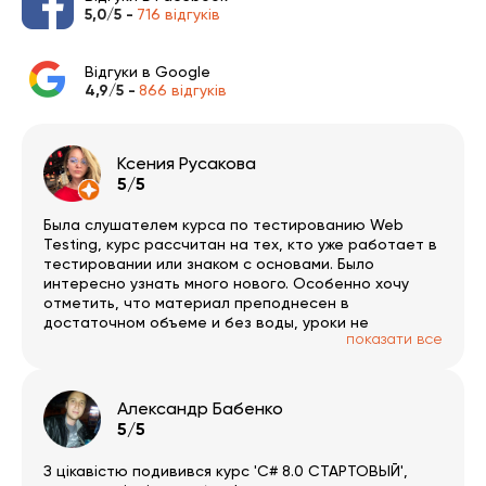
5,0/5 -
716 відгуків
Відгуки в Google
4,9/5 -
866 відгуків
Ксения Русакова
5/5
Была слушателем курса по тестированию Web
Testing, курс рассчитан на тех, кто уже работает в
тестировании или знаком с основами. Было
интересно узнать много нового. Особенно хочу
отметить, что материал преподнесен в
достаточном объеме и без воды, уроки не
показати все
превышают часа с небольшим, есть домашки и
сопроводительный материал, а также тесты.
Планирую и дальше пользоваться курсами ITVDN.
Александр Бабенко
5/5
З цікавістю подивився курс 'C# 8.0 СТАРТОВЫЙ',