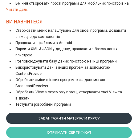
Вміння створювати прості програми для мобільних пристроїв на
Читати далі...
ОС Android
Вміння працювати зі стандартними View, списками, адаптерами,
ВИ НАВЧИТЕСЯ
сервісами, фрагментами.
Знання одного із SQL буде плюсом.
Створювати меню налаштувань для своєї програми, додавати
анімацію до компонентів
Працювати з файлами в Android
Парсити XML & JSON у додатку, працювати з базою даних
пристрою
Розповсюджувати базу даних пристрою на інші програми
Використовувати дані з інших програм за допомогою
ContentProvider
Обробляти зміни в інших програмах за допомогою
BroadcastReceiver
Обробляти View в окремому потоці, створювати свої View та
віджети
Тестувати розроблені програми
ЗАВАНТАЖИТИ МАТЕРІАЛИ КУРСУ
ОТРИМАТИ СЕРТИФІКАТ