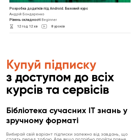
Розробка додатків під Android. Базовий курс
Андрій Бондаренко
Рівень складності
Beginner
12 год 12 хв
8 уроків
Купуй підписку
з доступом до всіх
курсів та сервісів
Бібліотека сучасних IT знань у
зручному форматі
Вибирай свій варіант підписки залежно від завдань, що
стоять перед тобою. Але якщо потрібно пройти повне