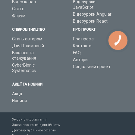
Відео канал
Відеоуроки
JavaScript
Статті
Відеоуроки Angular
Форум
Відеоуроки React
СПІВРОБІТНИЦТВО
ПРО ПРОЄКТ
Стань автором
Про проєкт
Для ІТ компаній
Контакти
Вакансії та
FAQ
стажування
Автори
CyberBionic
Соціальний проєкт
Systematics
АКЦІЇ ТА НОВИНИ
Акції
Новини
Умови використання
Заява про конфіденційність
Договір публічної оферти