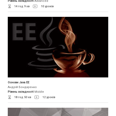
Рівень складності
Advanced
14 год 9 хв
10 уроків
Основи Java EE
Андрій Бондаренко
Рівень складності
Middle
18 год 50 хв
12 уроків