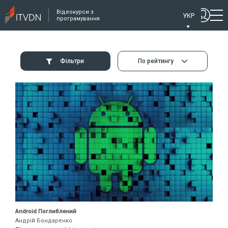
Відеокурси з
УКР
програмування
Фільтри
По рейтингу
Android Поглиблений
Андрій Бондаренко