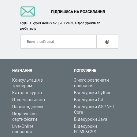
ПІДПИШИСЬ НА РОЗСИЛАННЯ
Будь в курсі нових акцій ITVDN, відео уроків та
вебінарів
@
НАВЧАННЯ
ПОПУЛЯРНЕ
Консультація з
З чого розпочати
тренером
навчання
Каталог курсів
Відеоуроки Python
ІТ спеціальності
Відеоуроки C#
Плани підписок
Відеоуроки ASP.NET
Core
Подарункові
сертифікати
Відеоуроки Java
Live-Online
Відеоуроки
навчання
HTML&CSS