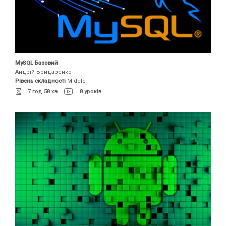
MySQL Базовий
Андрій Бондаренко
Рівень складності
Middle
7 год 58 хв
8 уроків