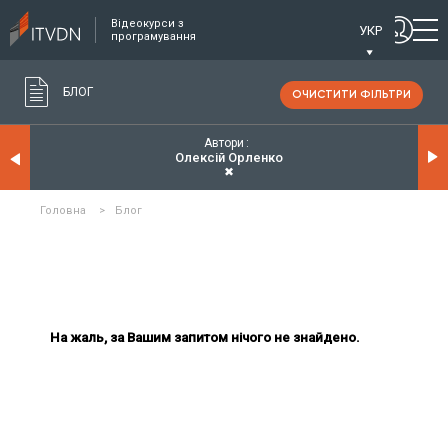
Відеокурси з
УКР
програмування
БЛОГ
ОЧИСТИТИ ФІЛЬТРИ
Автори
Олексій Орленко
✖
Головна
>
Блог
На жаль, за Вашим запитом нічого не знайдено.