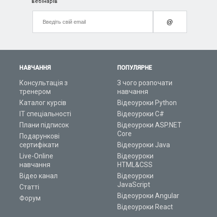
вебінарів
@
НАВЧАННЯ
ПОПУЛЯРНЕ
Консультація з
З чого розпочати
тренером
навчання
Каталог курсів
Відеоуроки Python
ІТ спеціальності
Відеоуроки C#
Плани підписок
Відеоуроки ASP.NET
Core
Подарункові
сертифікати
Відеоуроки Java
Live-Online
Відеоуроки
навчання
HTML&CSS
Відео канал
Відеоуроки
JavaScript
Статті
Відеоуроки Angular
Форум
Відеоуроки React