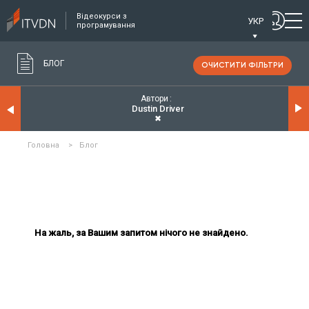
Відеокурси з
УКР
програмування
БЛОГ
ОЧИСТИТИ ФІЛЬТРИ
Автори
Dustin Driver
✖
Головна
>
Блог
На жаль, за Вашим запитом нічого не знайдено.