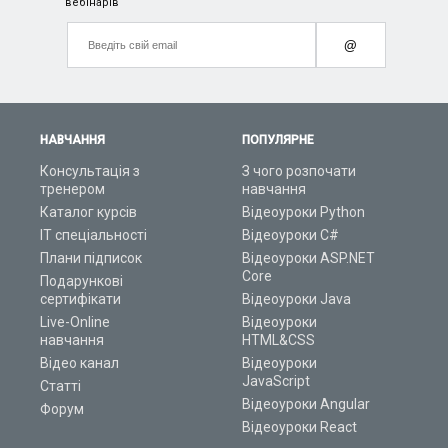
вебінарів
@
НАВЧАННЯ
ПОПУЛЯРНЕ
Консультація з
З чого розпочати
тренером
навчання
Каталог курсів
Відеоуроки Python
ІТ спеціальності
Відеоуроки C#
Плани підписок
Відеоуроки ASP.NET
Core
Подарункові
сертифікати
Відеоуроки Java
Live-Online
Відеоуроки
навчання
HTML&CSS
Відео канал
Відеоуроки
JavaScript
Статті
Відеоуроки Angular
Форум
Відеоуроки React