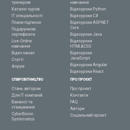
тренером
навчання
Каталог курсів
Відеоуроки Python
ІТ спеціальності
Відеоуроки C#
Плани підписок
Відеоуроки ASP.NET
Core
Подарункові
сертифікати
Відеоуроки Java
Live-Online
Відеоуроки
навчання
HTML&CSS
Відео канал
Відеоуроки
JavaScript
Статті
Відеоуроки Angular
Форум
Відеоуроки React
СПІВРОБІТНИЦТВО
ПРО ПРОЄКТ
Стань автором
Про проєкт
Для ІТ компаній
Контакти
Вакансії та
FAQ
стажування
Автори
CyberBionic
Соціальний проєкт
Systematics