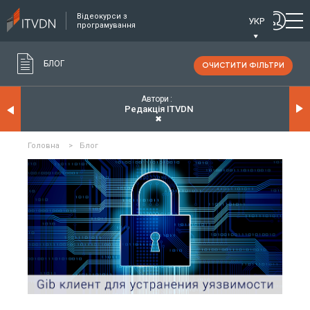
Відеокурси з
УКР
програмування
БЛОГ
ОЧИСТИТИ ФІЛЬТРИ
Автори
Редакція ITVDN
✖
Головна
>
Блог
ЧИТАТИ ДЕТАЛЬНІШЕ