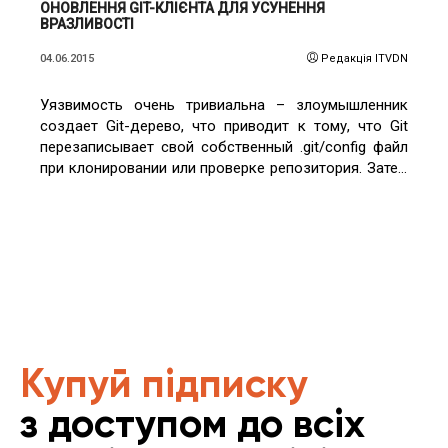
ОНОВЛЕННЯ GIT-КЛІЄНТА ДЛЯ УСУНЕННЯ
ВРАЗЛИВОСТІ
04.06.2015
Редакція ITVDN
Уязвимость очень тривиальна – злоумышленник
создает Git-дерево, что приводит к тому, что Git
перезаписывает свой собственный .git/config файл
при клонировании или проверке репозитория. Затем
вызывается config файл, чтобы выполнить любой
вредоносный код.
Купуй підписку
з доступом до всіх