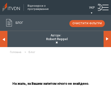
Відеокурси з
УКР
програмування
БЛОГ
ОЧИСТИТИ ФІЛЬТРИ
Автори
Robert Reppel
✖
Головна
>
Блог
На жаль, за Вашим запитом нічого не знайдено.