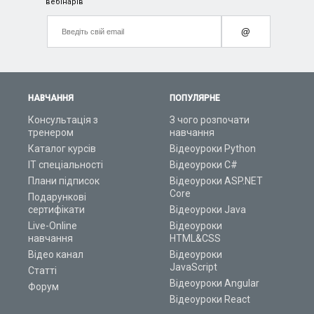
вебінарів
@
НАВЧАННЯ
ПОПУЛЯРНЕ
Консультація з
З чого розпочати
тренером
навчання
Каталог курсів
Відеоуроки Python
ІТ спеціальності
Відеоуроки C#
Плани підписок
Відеоуроки ASP.NET
Core
Подарункові
сертифікати
Відеоуроки Java
Live-Online
Відеоуроки
навчання
HTML&CSS
Відео канал
Відеоуроки
JavaScript
Статті
Відеоуроки Angular
Форум
Відеоуроки React