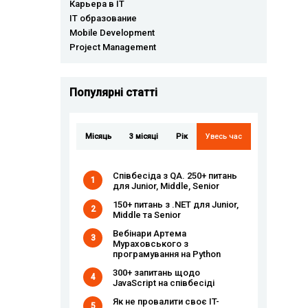
Карьера в IT
IT образование
Mobile Development
Project Management
Популярні статті
Місяць
3 місяці
Рік
Увесь час
Співбесіда з QA. 250+ питань
1
для Junior, Middle, Senior
150+ питань з .NET для Junior,
2
Middle та Senior
Вебінари Артема
3
Мураховського з
програмування на Python
300+ запитань щодо
4
JavaScript на співбесіді
Як не провалити своє IT-
5