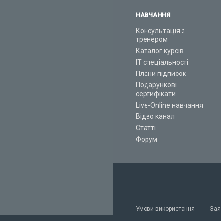
НАВЧАННЯ
Консультація з
тренером
Каталог курсів
ІТ спеціальності
Плани підписок
Подарункові
сертифікати
Live-Online навчання
Відео канал
Статті
Форум
Умови використання
Зая