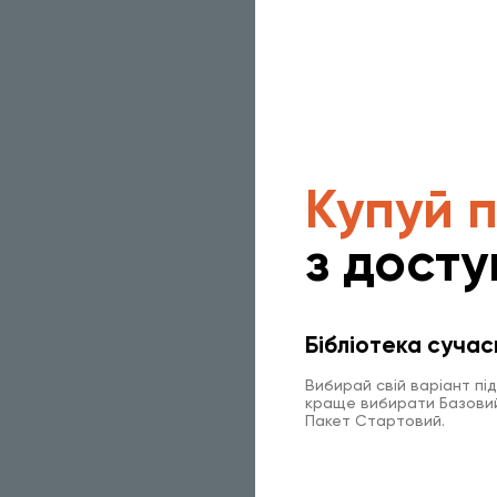
Купуй 
з досту
Бібліотека сучас
Вибирай свій варіант пі
краще вибирати Базовий 
Пакет Стартовий.