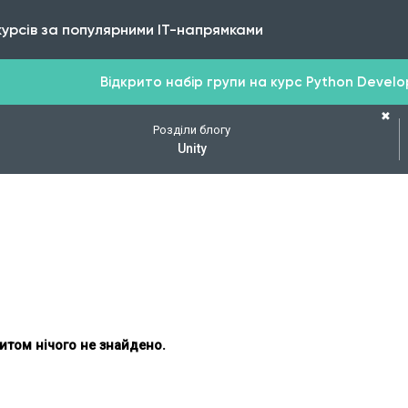
курсів за популярними IT-напрямками
Відкрито набір групи на курс Python Develope
✖
Розділи блогу
Unity
итом нічого не знайдено.