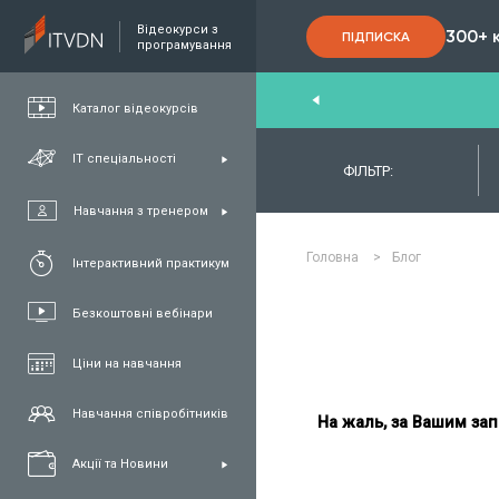
Відеокурси з
300+ 
ПІДПИСКА
програмування
nd
,
FullStack
,
C#/.NET
,
Java
та
QA
Каталог відеокурсів
ІТ спеціальності
ФІЛЬТР:
Навчання з тренером
Головна
>
Блог
Інтерактивний практикум
Безкоштовні вебінари
Ціни на навчання
Навчання співробітників
На жаль, за Вашим зап
Акції та Новини