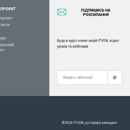
 ПРОЄКТ
ПІДПИШИСЬ НА
РОЗСИЛАННЯ
проєкт
такти
ори
Будь в курсі нових акцій ITVDN, відео
іальний
уроків та вебінарів
єкт
@
©
2026 ITVDN, усі права захищені