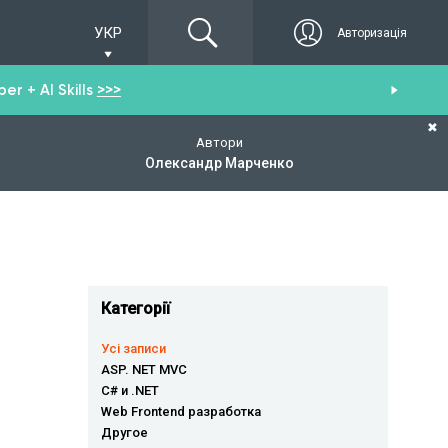
УКР
Авторизація
r + AI Skills
>>>
От
✖
Автори
Олександр Марченко
Категорії
Усі записи
ASP. NET MVC
C# и .NET
Web Frontend разработка
Другое