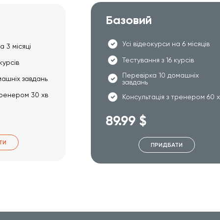
Базовий
Усі відеокурси на 6 місяців
а 3 місяці
Тестування з 16 курсів
курсів
Перевірка 10 домашніх
машніх завдань
завдань
тренером 30 хв
Консультація з тренером 60 
89.99 $
ТИ
ПРИДБАТИ