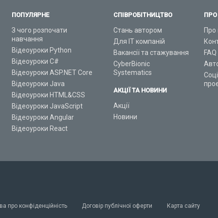
ПОПУЛЯРНЕ
СПІВРОБІТНИЦТВО
ПРО
З чого розпочати
Стань автором
Про 
навчання
Для ІТ компаній
Кон
Відеоуроки Python
Вакансії та стажування
FAQ
Відеоуроки C#
CyberBionic
Авт
Відеоуроки ASP.NET Core
Systematics
Соц
Відеоуроки Java
про
АКЦІЇ ТА НОВИНИ
Відеоуроки HTML&CSS
Акції
Відеоуроки JavaScript
Новини
Відеоуроки Angular
Відеоуроки React
ва про конфіденційність
Договір публічної оферти
Карта сайту