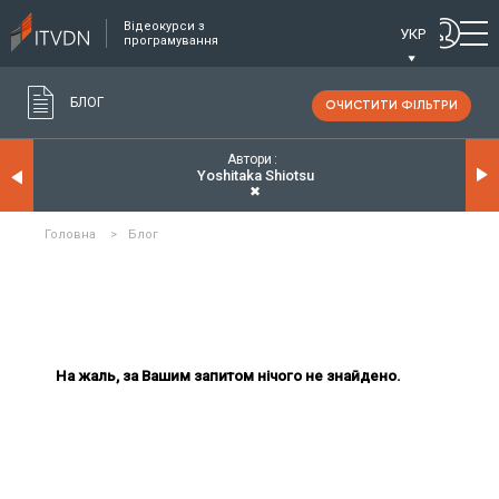
Відеокурси з
УКР
програмування
БЛОГ
ОЧИСТИТИ ФІЛЬТРИ
Автори
Yoshitaka Shiotsu
✖
Головна
>
Блог
На жаль, за Вашим запитом нічого не знайдено.