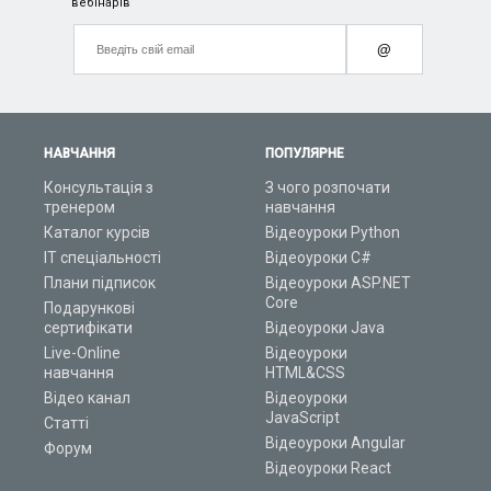
вебінарів
@
НАВЧАННЯ
ПОПУЛЯРНЕ
Консультація з
З чого розпочати
тренером
навчання
Каталог курсів
Відеоуроки Python
ІТ спеціальності
Відеоуроки C#
Плани підписок
Відеоуроки ASP.NET
Core
Подарункові
сертифікати
Відеоуроки Java
Live-Online
Відеоуроки
навчання
HTML&CSS
Відео канал
Відеоуроки
JavaScript
Статті
Відеоуроки Angular
Форум
Відеоуроки React