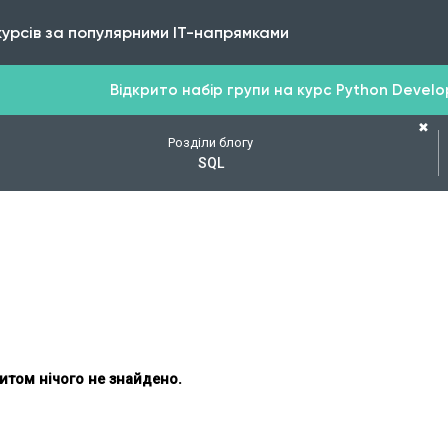
курсів за популярними IT-напрямками
Відкрито набір групи на курс Python Develope
✖
Розділи блогу
SQL
итом нічого не знайдено.