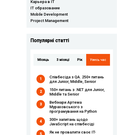
Карьера в IT
IT образование
Mobile Development
Project Management
Популярні статті
Місяць
3 місяці
Рік
Увесь час
Співбесіда з QA. 250+ питань
1
для Junior, Middle, Senior
150+ питань з .NET для Junior,
2
Middle та Senior
Вебінари Артема
3
Мураховського з
програмування на Python
300+ запитань щодо
4
JavaScript на співбесіді
Як не провалити своє IT-
5