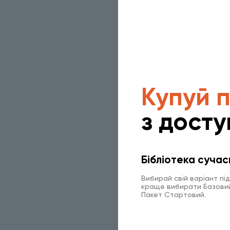
Купуй 
з досту
Бібліотека сучас
Вибирай свій варіант пі
краще вибирати Базовий 
Пакет Стартовий.