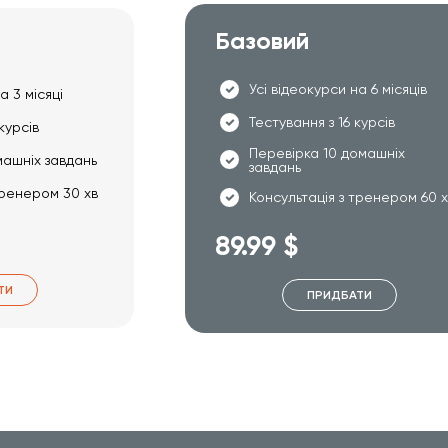
Базовий
Усі відеокурси на 6 місяців
а 3 місяці
Тестування з 16 курсів
курсів
Перевірка 10 домашніх
машніх завдань
завдань
тренером 30 хв
Консультація з тренером 60 
89.99 $
ТИ
ПРИДБАТИ