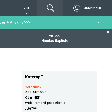
УКР
Авторизація
r + AI Skills
>>>
От
✖
Автори
Nicolas Baptiste
Категорії
Усі записи
ASP. NET MVC
C# и .NET
Web Frontend разработка
Другое