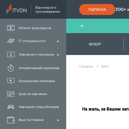
Відеокурси з
300+ 
ПІДПИСКА
програмування
nd
,
FullStack
,
C#/.NET
,
Java
та
QA
Каталог відеокурсів
ІТ спеціальності
ФІЛЬТР:
Навчання з тренером
Головна
>
Блог
Інтерактивний практикум
Безкоштовні вебінари
Ціни на навчання
Навчання співробітників
На жаль, за Вашим зап
Акції та Новини