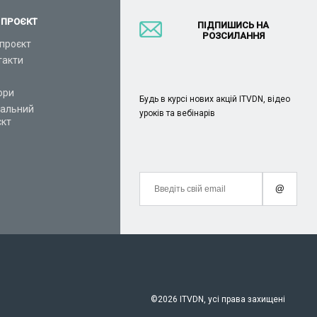
 ПРОЄКТ
ПІДПИШИСЬ НА
РОЗСИЛАННЯ
проєкт
такти
ори
Будь в курсі нових акцій ITVDN, відео
іальний
уроків та вебінарів
єкт
@
©
2026 ITVDN, усі права захищені