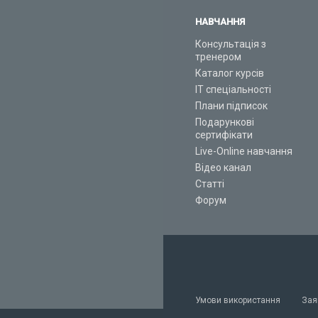
НАВЧАННЯ
Консультація з
тренером
Каталог курсів
ІТ спеціальності
Плани підписок
Подарункові
сертифікати
Live-Online навчання
Відео канал
Статті
Форум
Умови використання
Зая