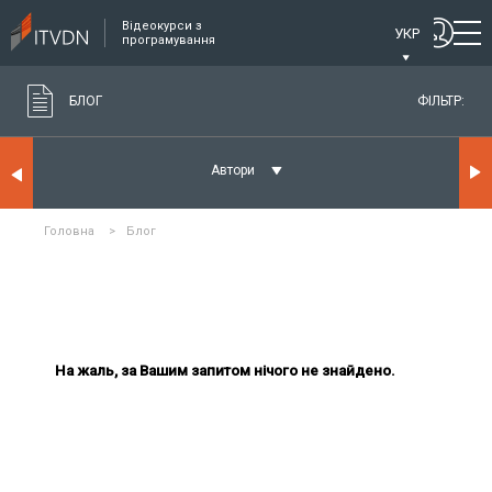
Відеокурси з
УКР
програмування
БЛОГ
ФІЛЬТР:
Автори
Головна
>
Блог
На жаль, за Вашим запитом нічого не знайдено.