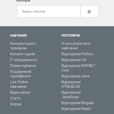
вебінарів
@
НАВЧАННЯ
ПОПУЛЯРНЕ
Консультація з
З чого розпочати
тренером
навчання
Каталог курсів
Відеоуроки Python
ІТ спеціальності
Відеоуроки C#
Плани підписок
Відеоуроки ASP.NET
Core
Подарункові
сертифікати
Відеоуроки Java
Live-Online
Відеоуроки
навчання
HTML&CSS
Відео канал
Відеоуроки
JavaScript
Статті
Відеоуроки Angular
Форум
Відеоуроки React