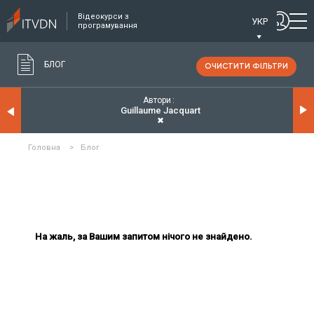
Відеокурси з
УКР
програмування
БЛОГ
ОЧИСТИТИ ФІЛЬТРИ
Автори
Guillaume Jacquart
✖
Головна
>
Блог
На жаль, за Вашим запитом нічого не знайдено.