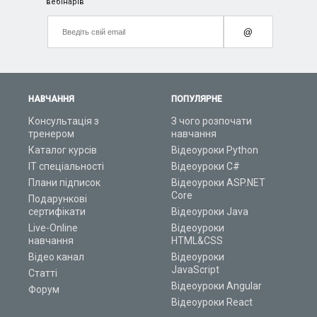
вебінарів
@
НАВЧАННЯ
ПОПУЛЯРНЕ
Консультація з
З чого розпочати
тренером
навчання
Каталог курсів
Відеоуроки Python
ІТ спеціальності
Відеоуроки C#
Плани підписок
Відеоуроки ASP.NET
Core
Подарункові
сертифікати
Відеоуроки Java
Live-Online
Відеоуроки
навчання
HTML&CSS
Відео канал
Відеоуроки
JavaScript
Статті
Відеоуроки Angular
Форум
Відеоуроки React