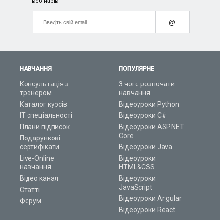
вебінарів
@
НАВЧАННЯ
ПОПУЛЯРНЕ
Консультація з
З чого розпочати
тренером
навчання
Каталог курсів
Відеоуроки Python
ІТ спеціальності
Відеоуроки C#
Плани підписок
Відеоуроки ASP.NET
Core
Подарункові
сертифікати
Відеоуроки Java
Live-Online
Відеоуроки
навчання
HTML&CSS
Відео канал
Відеоуроки
JavaScript
Статті
Відеоуроки Angular
Форум
Відеоуроки React