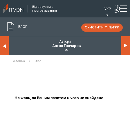
Відеокурси з
УКР
програмування
БЛОГ
ОЧИСТИТИ ФІЛЬТРИ
Автори
Антон Гончаров
✖
Головна
>
Блог
На жаль, за Вашим запитом нічого не знайдено.