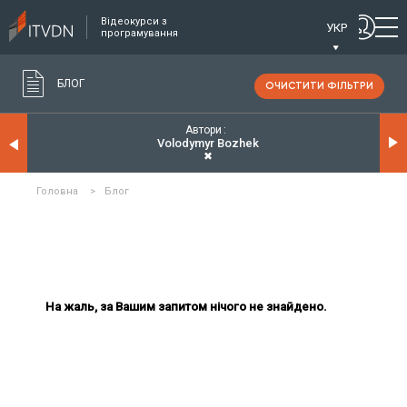
Відеокурси з
УКР
програмування
БЛОГ
ОЧИСТИТИ ФІЛЬТРИ
Автори
Volodymyr Bozhek
✖
Головна
>
Блог
На жаль, за Вашим запитом нічого не знайдено.