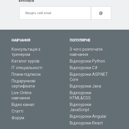
вебінарів
@
НАВЧАННЯ
ПОПУЛЯРНЕ
Консультація з
З чого розпочати
тренером
навчання
Каталог курсів
Відеоуроки Python
ІТ спеціальності
Відеоуроки C#
Плани підписок
Відеоуроки ASP.NET
Core
Подарункові
сертифікати
Відеоуроки Java
Live-Online
Відеоуроки
навчання
HTML&CSS
Відео канал
Відеоуроки
JavaScript
Статті
Відеоуроки Angular
Форум
Відеоуроки React