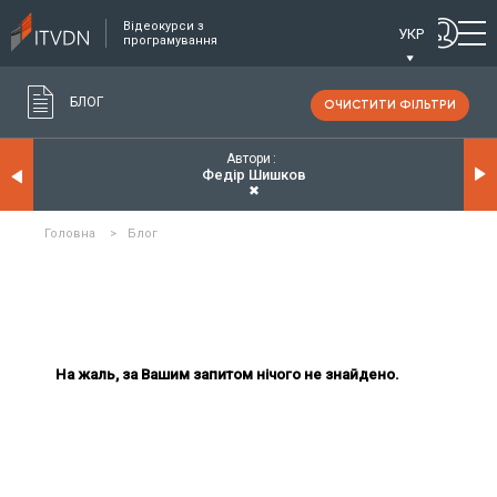
Відеокурси з
УКР
програмування
БЛОГ
ОЧИСТИТИ ФІЛЬТРИ
Автори
Федір Шишков
✖
Головна
>
Блог
На жаль, за Вашим запитом нічого не знайдено.