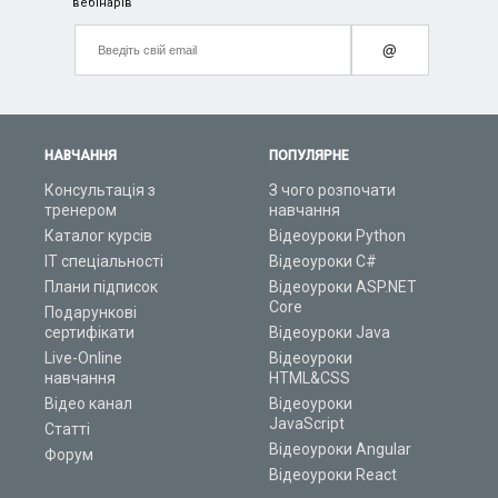
вебінарів
@
НАВЧАННЯ
ПОПУЛЯРНЕ
Консультація з
З чого розпочати
тренером
навчання
Каталог курсів
Відеоуроки Python
ІТ спеціальності
Відеоуроки C#
Плани підписок
Відеоуроки ASP.NET
Core
Подарункові
сертифікати
Відеоуроки Java
Live-Online
Відеоуроки
навчання
HTML&CSS
Відео канал
Відеоуроки
JavaScript
Статті
Відеоуроки Angular
Форум
Відеоуроки React