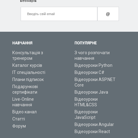
вебінарів
@
НАВЧАННЯ
ПОПУЛЯРНЕ
Консультація з
З чого розпочати
тренером
навчання
Каталог курсів
Відеоуроки Python
ІТ спеціальності
Відеоуроки C#
Плани підписок
Відеоуроки ASP.NET
Core
Подарункові
сертифікати
Відеоуроки Java
Live-Online
Відеоуроки
навчання
HTML&CSS
Відео канал
Відеоуроки
JavaScript
Статті
Відеоуроки Angular
Форум
Відеоуроки React