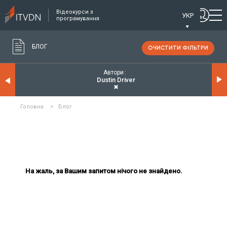
Відеокурси з
УКР
програмування
БЛОГ
ОЧИСТИТИ ФІЛЬТРИ
Автори
Dustin Driver
✖
Головна
>
Блог
На жаль, за Вашим запитом нічого не знайдено.