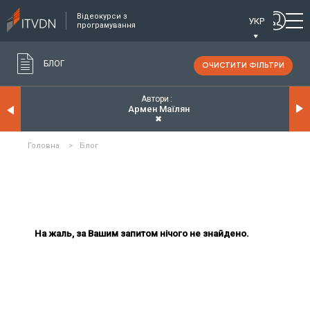
Відеокурси з
УКР
програмування
БЛОГ
ОЧИСТИТИ ФІЛЬТРИ
Автори
Армен Маїлян
✖
Головна
>
Блог
На жаль, за Вашим запитом нічого не знайдено.