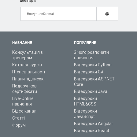
вебінарів
@
НАВЧАННЯ
ПОПУЛЯРНЕ
Консультація з
З чого розпочати
тренером
навчання
Каталог курсів
Відеоуроки Python
ІТ спеціальності
Відеоуроки C#
Плани підписок
Відеоуроки ASP.NET
Core
Подарункові
сертифікати
Відеоуроки Java
Live-Online
Відеоуроки
навчання
HTML&CSS
Відео канал
Відеоуроки
JavaScript
Статті
Відеоуроки Angular
Форум
Відеоуроки React