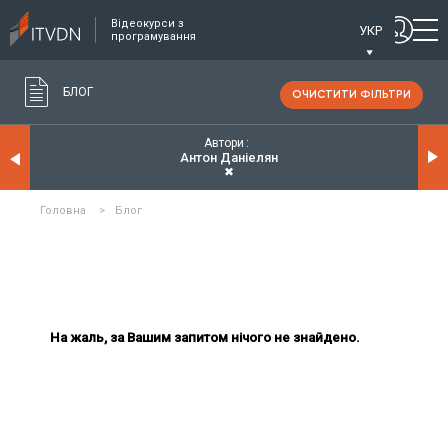
Відеокурси з
УКР
програмування
БЛОГ
ОЧИСТИТИ ФІЛЬТРИ
Автори
Антон Даніелян
✖
Головна
>
Блог
На жаль, за Вашим запитом нічого не знайдено.