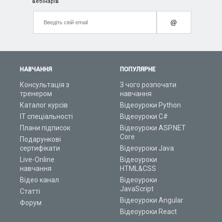
вебінарів
@
НАВЧАННЯ
ПОПУЛЯРНЕ
Консультація з
З чого розпочати
тренером
навчання
Каталог курсів
Відеоуроки Python
ІТ спеціальності
Відеоуроки C#
Плани підписок
Відеоуроки ASP.NET
Core
Подарункові
сертифікати
Відеоуроки Java
Live-Online
Відеоуроки
навчання
HTML&CSS
Відео канал
Відеоуроки
JavaScript
Статті
Відеоуроки Angular
Форум
Відеоуроки React