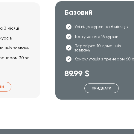
Базовий
Усі відеокурси на 6 місяців
а 3 місяці
Тестування з 16 курсів
курсів
Перевірка 10 домашніх
машніх завдань
завдань
тренером 30 хв
Консультація з тренером 60 
89.99 $
ТИ
ПРИДБАТИ