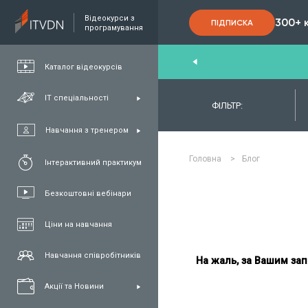
Відеокурси з
300+ 
ПІДПИСКА
програмування
nd
,
FullStack
,
C#/.NET
,
Java
та
QA
Каталог відеокурсів
ІТ спеціальності
ФІЛЬТР:
Навчання з тренером
Головна
>
Блог
Інтерактивний практикум
Безкоштовні вебінари
Ціни на навчання
Навчання співробітників
На жаль, за Вашим зап
Акції та Новини