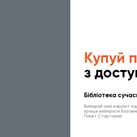
Купуй 
з досту
Бібліотека сучас
Вибирай свій варіант пі
краще вибирати Базовий 
Пакет Стартовий.