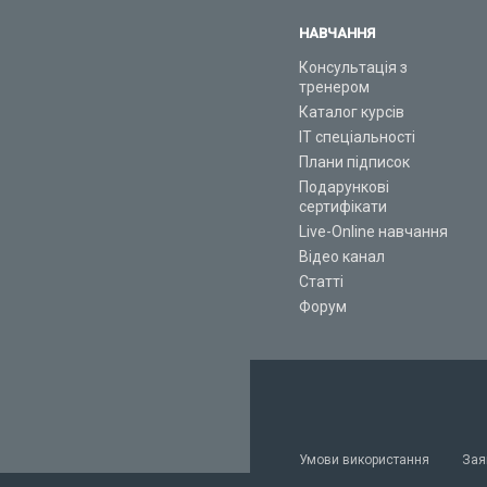
НАВЧАННЯ
Консультація з
тренером
Каталог курсів
ІТ спеціальності
Плани підписок
Подарункові
сертифікати
Live-Online навчання
Відео канал
Статті
Форум
Умови використання
Зая