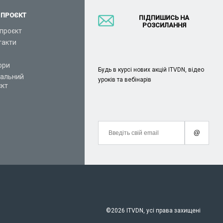
 ПРОЄКТ
ПІДПИШИСЬ НА
РОЗСИЛАННЯ
проєкт
такти
ори
Будь в курсі нових акцій ITVDN, відео
іальний
уроків та вебінарів
єкт
@
©
2026 ITVDN, усі права захищені