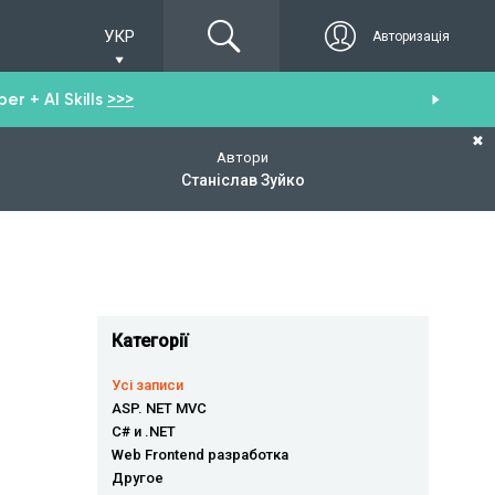
УКР
Авторизація
r + AI Skills
>>>
От
✖
Автори
Станіслав Зуйко
Категорії
Усі записи
ASP. NET MVC
C# и .NET
Web Frontend разработка
Другое