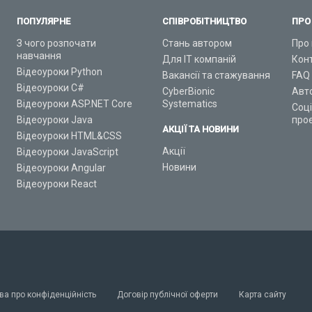
ПОПУЛЯРНЕ
СПІВРОБІТНИЦТВО
ПРО
З чого розпочати
Стань автором
Про 
навчання
Для ІТ компаній
Кон
Відеоуроки Python
Вакансії та стажування
FAQ
Відеоуроки C#
CyberBionic
Авт
Відеоуроки ASP.NET Core
Systematics
Соц
Відеоуроки Java
про
АКЦІЇ ТА НОВИНИ
Відеоуроки HTML&CSS
Акції
Відеоуроки JavaScript
Новини
Відеоуроки Angular
Відеоуроки React
ва про конфіденційність
Договір публічної оферти
Карта сайту