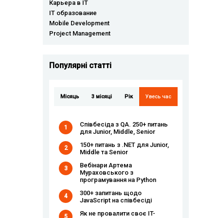
Карьера в IT
IT образование
Mobile Development
Project Management
Популярні статті
Місяць
3 місяці
Рік
Увесь час
Співбесіда з QA. 250+ питань
1
для Junior, Middle, Senior
150+ питань з .NET для Junior,
2
Middle та Senior
Вебінари Артема
3
Мураховського з
програмування на Python
300+ запитань щодо
4
JavaScript на співбесіді
Як не провалити своє IT-
5