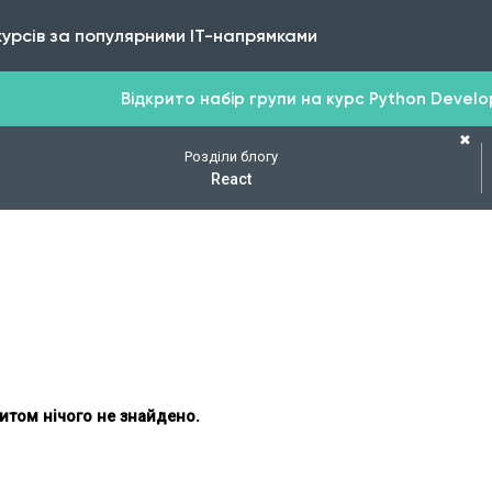
курсів за популярними IT-напрямками
Відкрито набір групи на курс Python Develope
✖
Розділи блогу
React
итом нічого не знайдено.