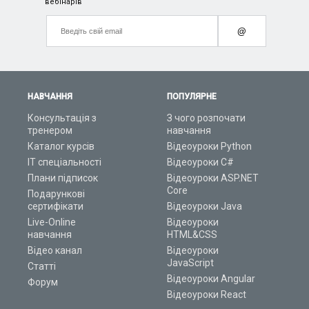
вебінарів
@
НАВЧАННЯ
ПОПУЛЯРНЕ
Консультація з
З чого розпочати
тренером
навчання
Каталог курсів
Відеоуроки Python
ІТ спеціальності
Відеоуроки C#
Плани підписок
Відеоуроки ASP.NET
Core
Подарункові
сертифікати
Відеоуроки Java
Live-Online
Відеоуроки
навчання
HTML&CSS
Відео канал
Відеоуроки
JavaScript
Статті
Відеоуроки Angular
Форум
Відеоуроки React