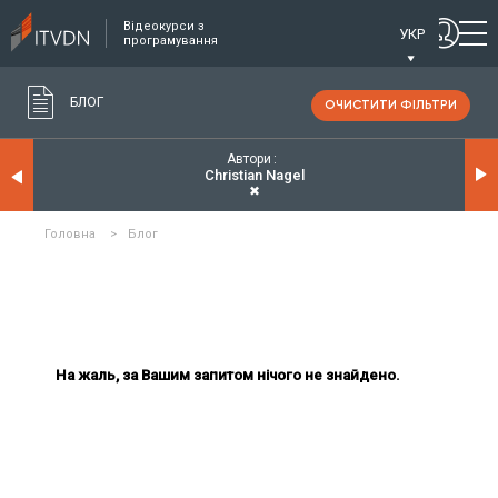
Відеокурси з
УКР
програмування
БЛОГ
ОЧИСТИТИ ФІЛЬТРИ
Автори
Christian Nagel
✖
Головна
>
Блог
На жаль, за Вашим запитом нічого не знайдено.