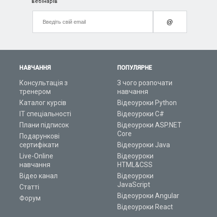
вебінарів
@
НАВЧАННЯ
ПОПУЛЯРНЕ
Консультація з
З чого розпочати
тренером
навчання
Каталог курсів
Відеоуроки Python
ІТ спеціальності
Відеоуроки C#
Плани підписок
Відеоуроки ASP.NET
Core
Подарункові
сертифікати
Відеоуроки Java
Live-Online
Відеоуроки
навчання
HTML&CSS
Відео канал
Відеоуроки
JavaScript
Статті
Відеоуроки Angular
Форум
Відеоуроки React