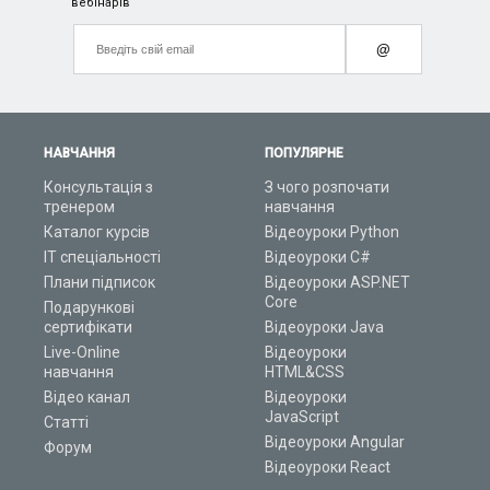
вебінарів
@
НАВЧАННЯ
ПОПУЛЯРНЕ
Консультація з
З чого розпочати
тренером
навчання
Каталог курсів
Відеоуроки Python
ІТ спеціальності
Відеоуроки C#
Плани підписок
Відеоуроки ASP.NET
Core
Подарункові
сертифікати
Відеоуроки Java
Live-Online
Відеоуроки
навчання
HTML&CSS
Відео канал
Відеоуроки
JavaScript
Статті
Відеоуроки Angular
Форум
Відеоуроки React