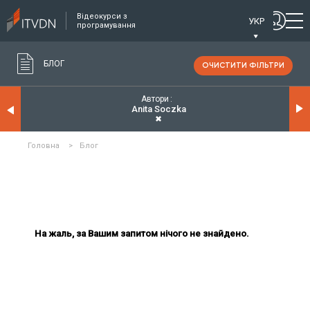
Відеокурси з
УКР
програмування
БЛОГ
ОЧИСТИТИ ФІЛЬТРИ
Автори
Anita Soczka
✖
Головна
>
Блог
На жаль, за Вашим запитом нічого не знайдено.