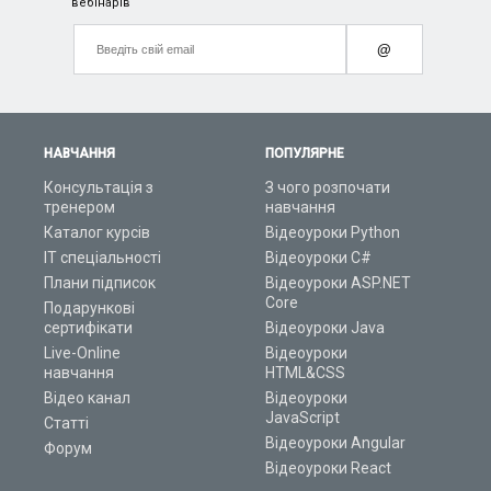
вебінарів
@
НАВЧАННЯ
ПОПУЛЯРНЕ
Консультація з
З чого розпочати
тренером
навчання
Каталог курсів
Відеоуроки Python
ІТ спеціальності
Відеоуроки C#
Плани підписок
Відеоуроки ASP.NET
Core
Подарункові
сертифікати
Відеоуроки Java
Live-Online
Відеоуроки
навчання
HTML&CSS
Відео канал
Відеоуроки
JavaScript
Статті
Відеоуроки Angular
Форум
Відеоуроки React