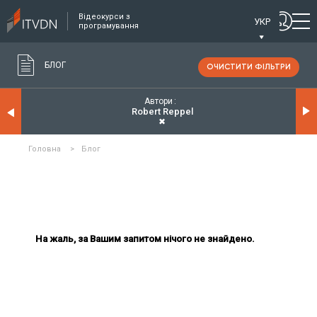
Відеокурси з
УКР
програмування
БЛОГ
ОЧИСТИТИ ФІЛЬТРИ
Автори
Robert Reppel
✖
Головна
>
Блог
На жаль, за Вашим запитом нічого не знайдено.