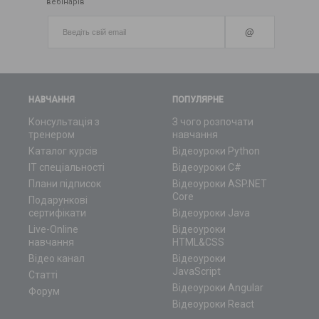
вебінарів
@
НАВЧАННЯ
ПОПУЛЯРНЕ
Консультація з
З чого розпочати
тренером
навчання
Каталог курсів
Відеоуроки Python
ІТ спеціальності
Відеоуроки C#
Плани підписок
Відеоуроки ASP.NET
Core
Подарункові
сертифікати
Відеоуроки Java
Live-Online
Відеоуроки
навчання
HTML&CSS
Відео канал
Відеоуроки
JavaScript
Статті
Відеоуроки Angular
Форум
Відеоуроки React