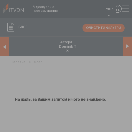
Відеокурси з
УКР
програмування
БЛОГ
ОЧИСТИТИ ФІЛЬТРИ
Автори
Dominik T
✖
Головна
>
Блог
На жаль, за Вашим запитом нічого не знайдено.