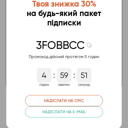
Твоя знижка 30%
на будь-який пакет
Усі відеокурси на 6 місяців
підписки
Тестування з 16 курсів
Перевірка 10 домашніх завдань
3FOBBCC
Консультація з тренером 60 хв
Промокод дійсний протягом 5 годин
89.99 $
:
:
4
59
51
ПРИДБАТИ
годин
хвилин
секунд
НАДІСЛАТИ НА СМС
Преміум Plus
НАДІСЛАТИ НА E-MAIL
Усі відеокурси на 12 місяців