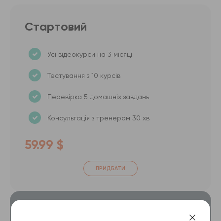
Стартовий
Усі відеокурси на 3 місяці
Тестування з 10 курсів
Перевірка 5 домашніх завдань
Консультація з тренером 30 хв
59.99 $
ПРИДБАТИ
Базовий