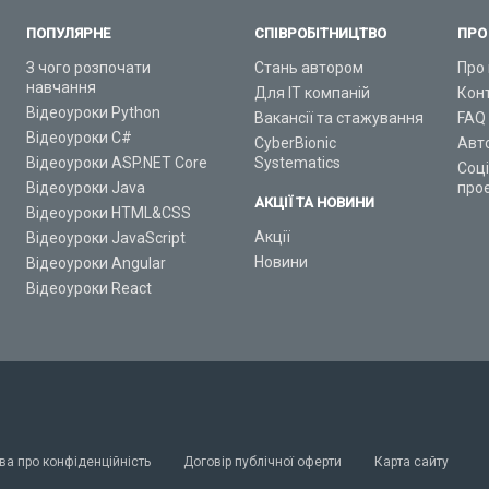
ПОПУЛЯРНЕ
СПІВРОБІТНИЦТВО
ПРО
З чого розпочати
Стань автором
Про 
навчання
Для ІТ компаній
Кон
Відеоуроки Python
Вакансії та стажування
FAQ
Відеоуроки C#
CyberBionic
Авт
Відеоуроки ASP.NET Core
Systematics
Соц
Відеоуроки Java
про
АКЦІЇ ТА НОВИНИ
Відеоуроки HTML&CSS
Акції
Відеоуроки JavaScript
Новини
Відеоуроки Angular
Відеоуроки React
ва про конфіденційність
Договір публічної оферти
Карта сайту