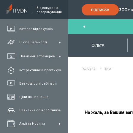
Відеокурси з
300+ 
ПІДПИСКА
програмування
nd
,
FullStack
,
C#/.NET
,
Java
та
QA
Каталог відеокурсів
ІТ спеціальності
ФІЛЬТР:
Навчання з тренером
Головна
>
Блог
Інтерактивний практикум
Безкоштовні вебінари
Ціни на навчання
Навчання співробітників
На жаль, за Вашим зап
Акції та Новини