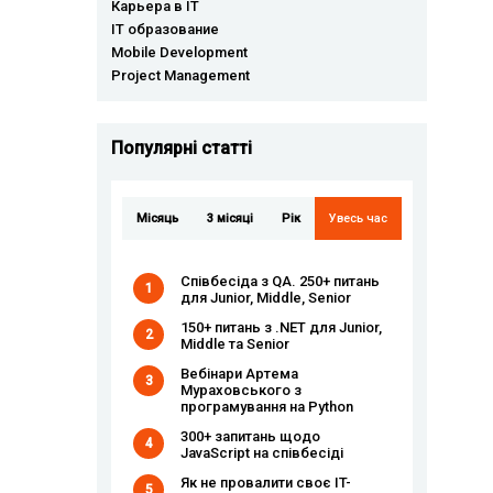
Карьера в IT
IT образование
Mobile Development
Project Management
Популярні статті
Місяць
3 місяці
Рік
Увесь час
Співбесіда з QA. 250+ питань
1
для Junior, Middle, Senior
150+ питань з .NET для Junior,
2
Middle та Senior
Вебінари Артема
3
Мураховського з
програмування на Python
300+ запитань щодо
4
JavaScript на співбесіді
Як не провалити своє IT-
5