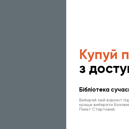
Купуй 
з досту
Бібліотека сучас
Вибирай свій варіант пі
краще вибирати Базовий 
Пакет Стартовий.