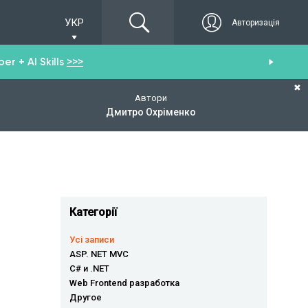
УКР
Авторизація
r + AI Skills
>>>
От
✖
Автори
Дмитро Охріменко
Категорії
Усі записи
ASP. NET MVC
C# и .NET
Web Frontend разработка
Другое