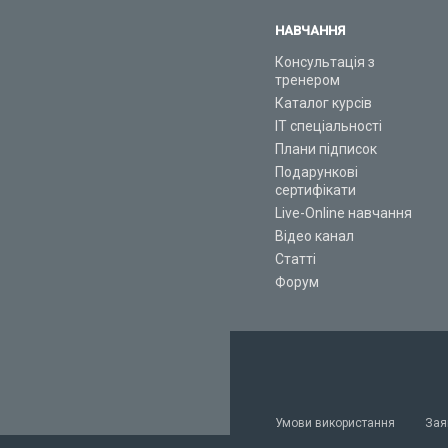
НАВЧАННЯ
Консультація з
тренером
Каталог курсів
ІТ спеціальності
Плани підписок
Подарункові
сертифікати
Live-Online навчання
Відео канал
Статті
Форум
Умови використання
Зая