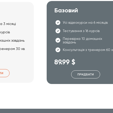
Базовий
Усі відеокурси на 6 місяців
а 3 місяці
Тестування з 16 курсів
курсів
Перевірка 10 домашніх
машніх завдань
завдань
тренером 30 хв
Консультація з тренером 60 
89.99 $
ТИ
ПРИДБАТИ