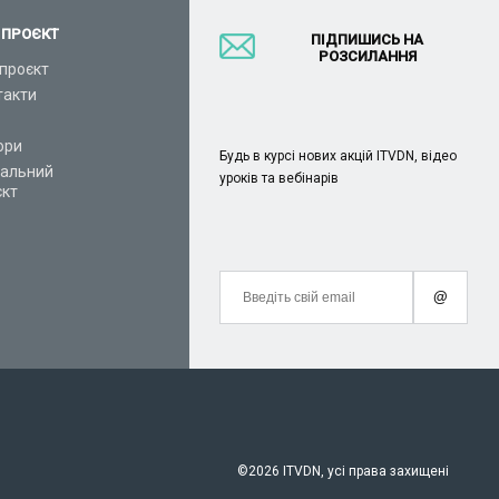
 ПРОЄКТ
ПІДПИШИСЬ НА
РОЗСИЛАННЯ
проєкт
такти
ори
Будь в курсі нових акцій ITVDN, відео
іальний
уроків та вебінарів
єкт
@
©
2026 ITVDN, усі права захищені