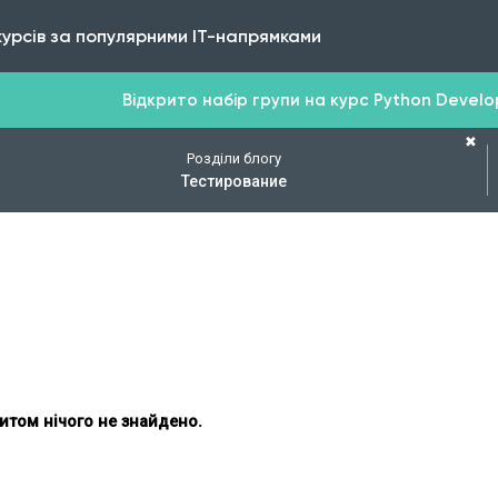
курсів за популярними IT-напрямками
Відкрито набір групи на курс Python Develope
✖
Розділи блогу
Тестирование
итом нічого не знайдено.