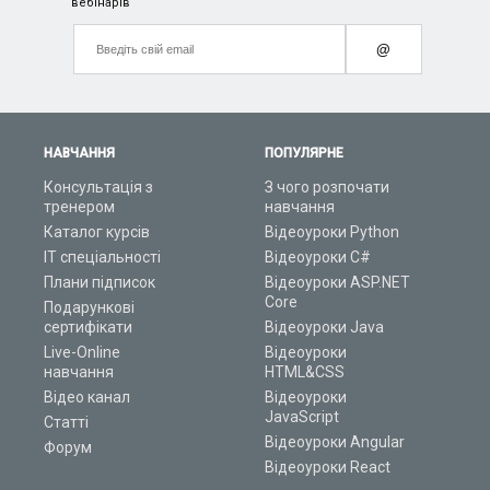
вебінарів
@
НАВЧАННЯ
ПОПУЛЯРНЕ
Консультація з
З чого розпочати
тренером
навчання
Каталог курсів
Відеоуроки Python
ІТ спеціальності
Відеоуроки C#
Плани підписок
Відеоуроки ASP.NET
Core
Подарункові
сертифікати
Відеоуроки Java
Live-Online
Відеоуроки
навчання
HTML&CSS
Відео канал
Відеоуроки
JavaScript
Статті
Відеоуроки Angular
Форум
Відеоуроки React