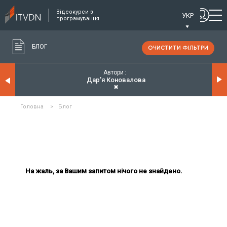
Відеокурси з
УКР
програмування
БЛОГ
ОЧИСТИТИ ФІЛЬТРИ
Автори
Дар'я Коновалова
✖
Головна
>
Блог
На жаль, за Вашим запитом нічого не знайдено.