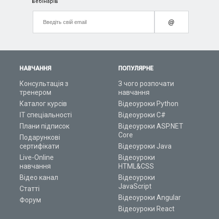
вебінарів
@
НАВЧАННЯ
ПОПУЛЯРНЕ
Консультація з
З чого розпочати
тренером
навчання
Каталог курсів
Відеоуроки Python
ІТ спеціальності
Відеоуроки C#
Плани підписок
Відеоуроки ASP.NET
Core
Подарункові
сертифікати
Відеоуроки Java
Live-Online
Відеоуроки
навчання
HTML&CSS
Відео канал
Відеоуроки
JavaScript
Статті
Відеоуроки Angular
Форум
Відеоуроки React