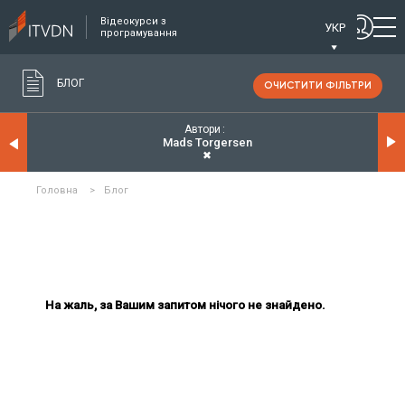
Відеокурси з
УКР
програмування
БЛОГ
ОЧИСТИТИ ФІЛЬТРИ
Автори
Mads Torgersen
✖
Головна
>
Блог
На жаль, за Вашим запитом нічого не знайдено.