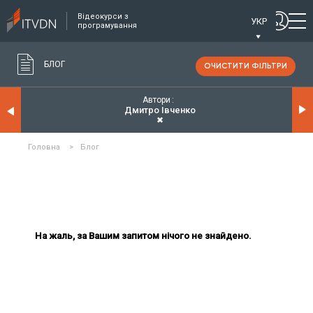
Відеокурси з
УКР
програмування
БЛОГ
ОЧИСТИТИ ФІЛЬТРИ
Автори
Дмитро Івченко
✖
Головна
>
Блог
На жаль, за Вашим запитом нічого не знайдено.