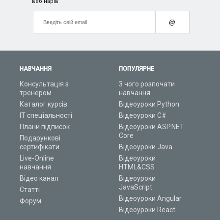
вебінарів
@
НАВЧАННЯ
ПОПУЛЯРНЕ
Консультація з
З чого розпочати
тренером
навчання
Каталог курсів
Відеоуроки Python
ІТ спеціальності
Відеоуроки C#
Плани підписок
Відеоуроки ASP.NET
Core
Подарункові
сертифікати
Відеоуроки Java
Live-Online
Відеоуроки
навчання
HTML&CSS
Відео канал
Відеоуроки
JavaScript
Статті
Відеоуроки Angular
Форум
Відеоуроки React