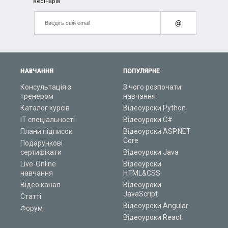
вебінарів
@
НАВЧАННЯ
ПОПУЛЯРНЕ
Консультація з
З чого розпочати
тренером
навчання
Каталог курсів
Відеоуроки Python
ІТ спеціальності
Відеоуроки C#
Плани підписок
Відеоуроки ASP.NET
Core
Подарункові
сертифікати
Відеоуроки Java
Live-Online
Відеоуроки
навчання
HTML&CSS
Відео канал
Відеоуроки
JavaScript
Статті
Відеоуроки Angular
Форум
Відеоуроки React