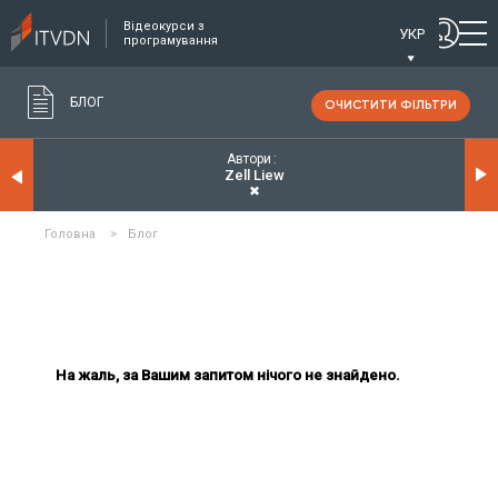
Відеокурси з
УКР
програмування
БЛОГ
ОЧИСТИТИ ФІЛЬТРИ
Автори
Zell Liew
✖
Головна
>
Блог
На жаль, за Вашим запитом нічого не знайдено.