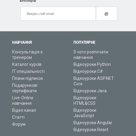
вебінарів
@
НАВЧАННЯ
ПОПУЛЯРНЕ
Консультація з
З чого розпочати
тренером
навчання
Каталог курсів
Відеоуроки Python
ІТ спеціальності
Відеоуроки C#
Плани підписок
Відеоуроки ASP.NET
Core
Подарункові
сертифікати
Відеоуроки Java
Live-Online
Відеоуроки
навчання
HTML&CSS
Відео канал
Відеоуроки
JavaScript
Статті
Відеоуроки Angular
Форум
Відеоуроки React