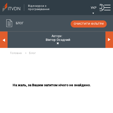
Відеокурси з
УКР
програмування
БЛОГ
ОЧИСТИТИ ФІЛЬТРИ
Автори
Віктор Осадчий
✖
Головна
>
Блог
На жаль, за Вашим запитом нічого не знайдено.