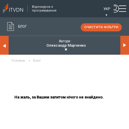
Відеокурси з
УКР
програмування
БЛОГ
ОЧИСТИТИ ФІЛЬТРИ
Автори
Олександр Марченко
✖
Головна
>
Блог
На жаль, за Вашим запитом нічого не знайдено.