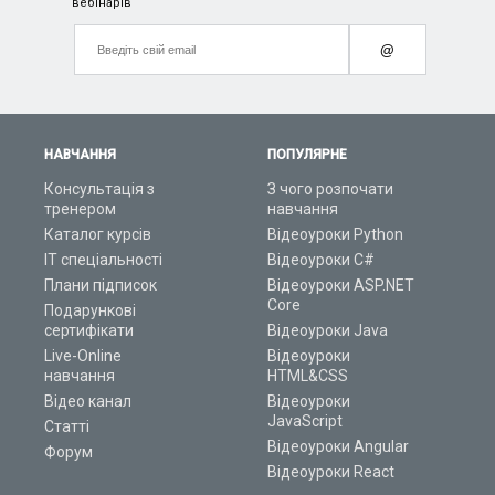
вебінарів
@
НАВЧАННЯ
ПОПУЛЯРНЕ
Консультація з
З чого розпочати
тренером
навчання
Каталог курсів
Відеоуроки Python
ІТ спеціальності
Відеоуроки C#
Плани підписок
Відеоуроки ASP.NET
Core
Подарункові
сертифікати
Відеоуроки Java
Live-Online
Відеоуроки
навчання
HTML&CSS
Відео канал
Відеоуроки
JavaScript
Статті
Відеоуроки Angular
Форум
Відеоуроки React