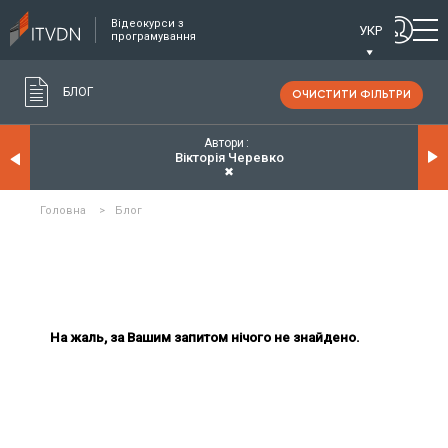
Відеокурси з
УКР
програмування
БЛОГ
ОЧИСТИТИ ФІЛЬТРИ
Автори
Вікторія Черевко
✖
Головна
>
Блог
На жаль, за Вашим запитом нічого не знайдено.