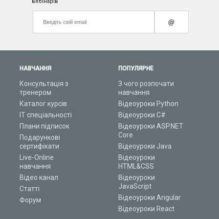
вебінарів
@
НАВЧАННЯ
ПОПУЛЯРНЕ
Консультація з
З чого розпочати
тренером
навчання
Каталог курсів
Відеоуроки Python
ІТ спеціальності
Відеоуроки C#
Плани підписок
Відеоуроки ASP.NET
Core
Подарункові
сертифікати
Відеоуроки Java
Live-Online
Відеоуроки
навчання
HTML&CSS
Відео канал
Відеоуроки
JavaScript
Статті
Відеоуроки Angular
Форум
Відеоуроки React