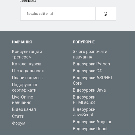
вебінарів
@
НАВЧАННЯ
ПОПУЛЯРНЕ
Консультація з
З чого розпочати
тренером
навчання
Каталог курсів
Відеоуроки Python
ІТ спеціальності
Відеоуроки C#
Плани підписок
Відеоуроки ASP.NET
Core
Подарункові
сертифікати
Відеоуроки Java
Live-Online
Відеоуроки
навчання
HTML&CSS
Відео канал
Відеоуроки
JavaScript
Статті
Відеоуроки Angular
Форум
Відеоуроки React