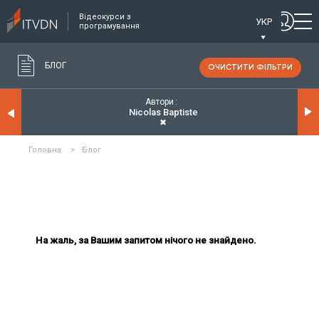
Відеокурси з
УКР
програмування
БЛОГ
ОЧИСТИТИ ФІЛЬТРИ
Автори
Nicolas Baptiste
✖
Головна
>
Блог
На жаль, за Вашим запитом нічого не знайдено.