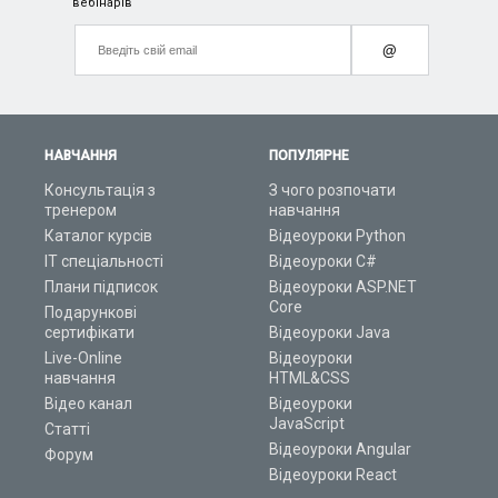
вебінарів
@
НАВЧАННЯ
ПОПУЛЯРНЕ
Консультація з
З чого розпочати
тренером
навчання
Каталог курсів
Відеоуроки Python
ІТ спеціальності
Відеоуроки C#
Плани підписок
Відеоуроки ASP.NET
Core
Подарункові
сертифікати
Відеоуроки Java
Live-Online
Відеоуроки
навчання
HTML&CSS
Відео канал
Відеоуроки
JavaScript
Статті
Відеоуроки Angular
Форум
Відеоуроки React