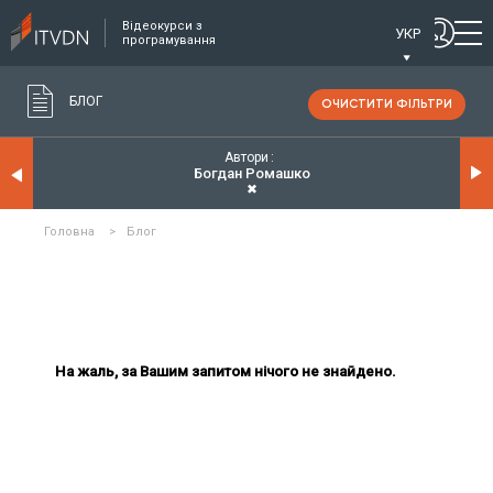
Відеокурси з
УКР
програмування
БЛОГ
ОЧИСТИТИ ФІЛЬТРИ
Автори
Богдан Ромашко
✖
Головна
>
Блог
На жаль, за Вашим запитом нічого не знайдено.