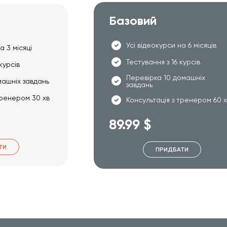
Базовий
Усі відеокурси на 6 місяців
а 3 місяці
Тестування з 16 курсів
курсів
Перевірка 10 домашніх
машніх завдань
завдань
тренером 30 хв
Консультація з тренером 60 
89.99 $
ТИ
ПРИДБАТИ