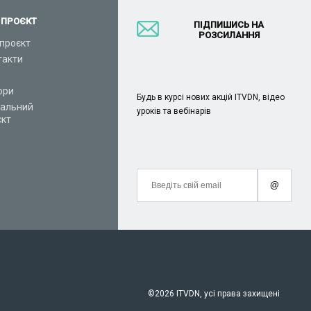
 ПРОЄКТ
ПІДПИШИСЬ НА
РОЗСИЛАННЯ
проєкт
такти
ори
Будь в курсі нових акцій ITVDN, відео
іальний
уроків та вебінарів
єкт
@
©
2026 ITVDN, усі права захищені