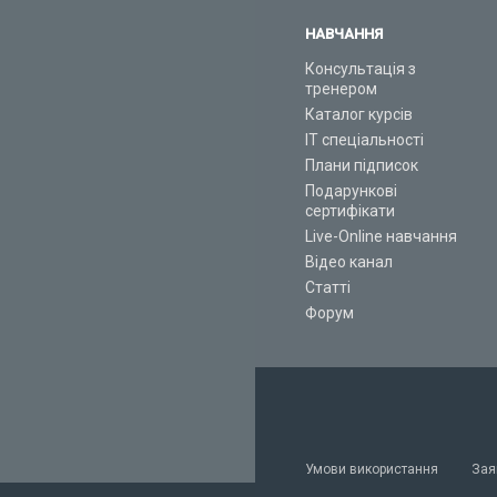
НАВЧАННЯ
Консультація з
тренером
Каталог курсів
ІТ спеціальності
Плани підписок
Подарункові
сертифікати
Live-Online навчання
Відео канал
Статті
Форум
Умови використання
Зая