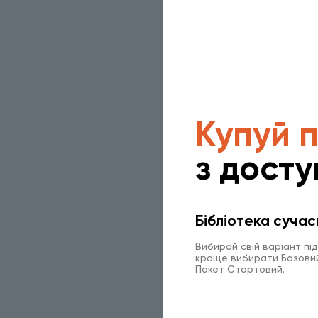
Купуй 
з досту
Бібліотека сучас
Вибирай свій варіант пі
краще вибирати Базовий 
Пакет Стартовий.