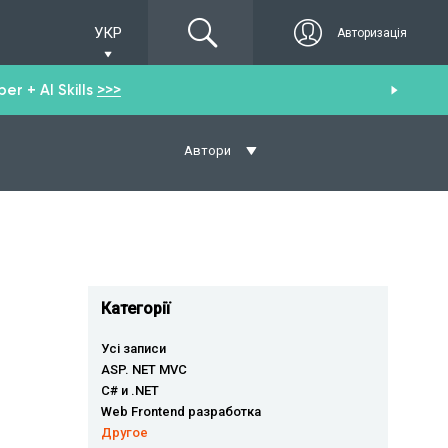
УКР
Авторизація
r + AI Skills
>>>
От
Автори
Категорії
Усі записи
ASP. NET MVC
C# и .NET
Web Frontend разработка
Другое