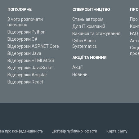
ПОПУЛЯРНЕ
СПІВРОБІТНИЦТВО
ПРО
З чого розпочати
Стань автором
Про 
навчання
Для ІТ компаній
Кон
Відеоуроки Python
Вакансії та стажування
FAQ
Відеоуроки C#
CyberBionic
Авт
Відеоуроки ASP.NET Core
Systematics
Соц
Відеоуроки Java
про
АКЦІЇ ТА НОВИНИ
Відеоуроки HTML&CSS
Акції
Відеоуроки JavaScript
Новини
Відеоуроки Angular
Відеоуроки React
ва про конфіденційність
Договір публічної оферти
Карта сайту