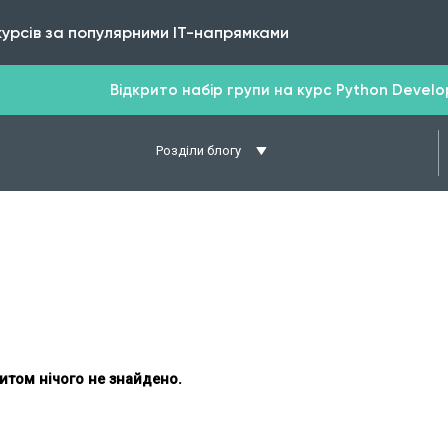
курсів за популярними IT-напрямками
Відкрито набір групи на курс Python Develope
Розділи блогу
итом нічого не знайдено.