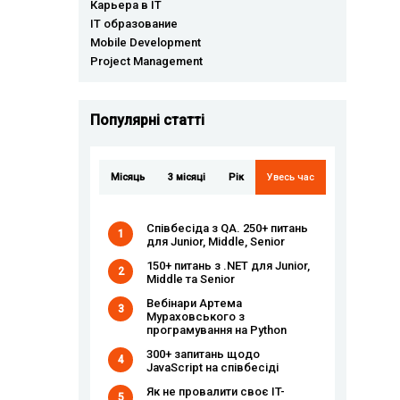
Карьера в IT
IT образование
Mobile Development
Project Management
Популярні статті
Місяць
3 місяці
Рік
Увесь час
Співбесіда з QA. 250+ питань
1
для Junior, Middle, Senior
150+ питань з .NET для Junior,
2
Middle та Senior
Вебінари Артема
3
Мураховського з
програмування на Python
300+ запитань щодо
4
JavaScript на співбесіді
Як не провалити своє IT-
5