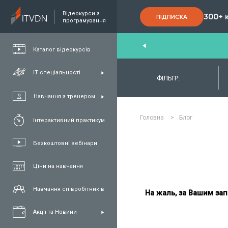
Відеокурси з
300+ 
ПІДПИСКА
програмування
nd
,
FullStack
,
C#/.NET
,
Java
та
QA
Каталог відеокурсів
ІТ спеціальності
ФІЛЬТР:
Навчання з тренером
Головна
>
Блог
Інтерактивний практикум
Безкоштовні вебінари
Ціни на навчання
Навчання співробітників
На жаль, за Вашим зап
Акції та Новини