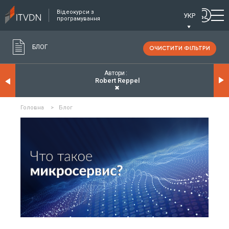
Відеокурси з
УКР
програмування
БЛОГ
ОЧИСТИТИ ФІЛЬТРИ
Автори
Robert Reppel
✖
Головна
>
Блог
ЧИТАТИ ДЕТАЛЬНІШЕ