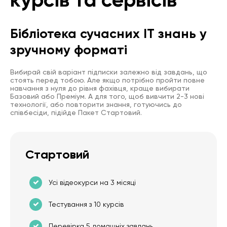
Бібліотека сучасних IT знань у
зручному форматі
Вибирай свій варіант підписки залежно від завдань, що
стоять перед тобою. Але якщо потрібно пройти повне
навчання з нуля до рівня фахівця, краще вибирати
Базовий або Преміум. А для того, щоб вивчити 2-3 нові
технології, або повторити знання, готуючись до
співбесіди, підійде Пакет Стартовий.
Стартовий
Усі відеокурси на 3 місяці
Тестування з 10 курсів
Перевірка 5 домашніх завдань