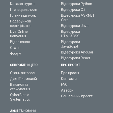
Каталог курсів
Відеоуроки Python
ІТ спеціальності
Відеоуроки C#
Плани підписок
Відеоуроки ASP.NET
Core
Подарункові
сертифікати
Відеоуроки Java
Live-Online
Відеоуроки
навчання
HTML&CSS
Відео канал
Відеоуроки
JavaScript
Статті
Відеоуроки Angular
Форум
Відеоуроки React
СПІВРОБІТНИЦТВО
ПРО ПРОЄКТ
Стань автором
Про проєкт
Для ІТ компаній
Контакти
Вакансії та
FAQ
стажування
Автори
CyberBionic
Соціальний проєкт
Systematics
АКЦІЇ ТА НОВИНИ