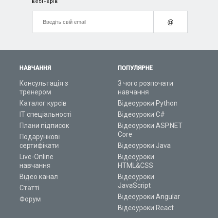
вебінарів
@
НАВЧАННЯ
ПОПУЛЯРНЕ
Консультація з
З чого розпочати
тренером
навчання
Каталог курсів
Відеоуроки Python
ІТ спеціальності
Відеоуроки C#
Плани підписок
Відеоуроки ASP.NET
Core
Подарункові
сертифікати
Відеоуроки Java
Live-Online
Відеоуроки
навчання
HTML&CSS
Відео канал
Відеоуроки
JavaScript
Статті
Відеоуроки Angular
Форум
Відеоуроки React