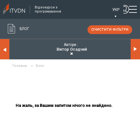
Відеокурси з
УКР
програмування
БЛОГ
ОЧИСТИТИ ФІЛЬТРИ
Автори
Віктор Осадчий
✖
Головна
>
Блог
На жаль, за Вашим запитом нічого не знайдено.