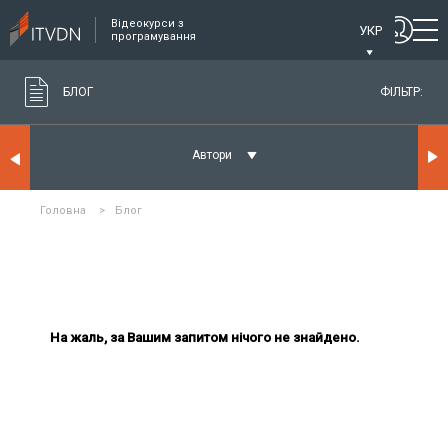
Відеокурси з
УКР
програмування
БЛОГ
ФІЛЬТР:
Автори
Головна
>
Блог
На жаль, за Вашим запитом нічого не знайдено.