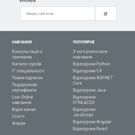
вебінарів
@
НАВЧАННЯ
ПОПУЛЯРНЕ
Консультація з
З чого розпочати
тренером
навчання
Каталог курсів
Відеоуроки Python
ІТ спеціальності
Відеоуроки C#
Плани підписок
Відеоуроки ASP.NET
Core
Подарункові
сертифікати
Відеоуроки Java
Live-Online
Відеоуроки
навчання
HTML&CSS
Відео канал
Відеоуроки
JavaScript
Статті
Відеоуроки Angular
Форум
Відеоуроки React