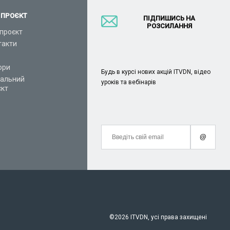
 ПРОЄКТ
ПІДПИШИСЬ НА
РОЗСИЛАННЯ
проєкт
такти
ори
Будь в курсі нових акцій ITVDN, відео
іальний
уроків та вебінарів
єкт
@
©
2026 ITVDN, усі права захищені