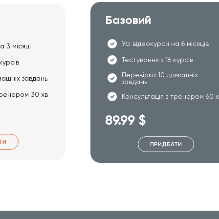
Базовий
Усі відеокурси на 6 місяців
а 3 місяці
Тестування з 16 курсів
курсів
Перевірка 10 домашніх
машніх завдань
завдань
тренером 30 хв
Консультація з тренером 60 
89.99 $
ТИ
ПРИДБАТИ