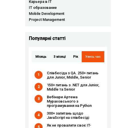
Карьера в IT
IT образование
Mobile Development
Project Management
Популярні статті
Місяць
3 місяці
Рік
Увесь час
Співбесіда з QA. 250+ питань
1
для Junior, Middle, Senior
150+ питань з .NET для Junior,
2
Middle та Senior
Вебінари Артема
3
Мураховського з
програмування на Python
300+ запитань щодо
4
JavaScript на співбесіді
Як не провалити своє IT-
5