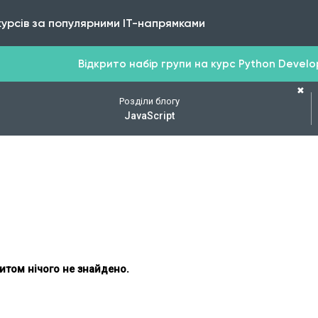
курсів за популярними IT-напрямками
Відкрито набір групи на курс Python Develope
✖
Розділи блогу
JavaScript
итом нічого не знайдено.