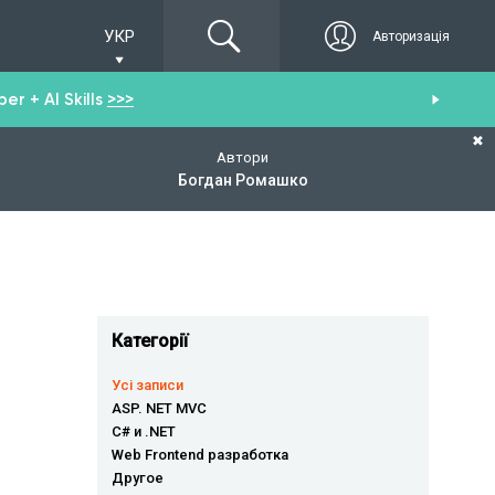
УКР
Авторизація
r + AI Skills
>>>
От
✖
Автори
Богдан Ромашко
Категорії
Усі записи
ASP. NET MVC
C# и .NET
Web Frontend разработка
Другое