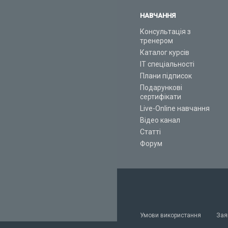
НАВЧАННЯ
Консультація з
тренером
Каталог курсів
ІТ спеціальності
Плани підписок
Подарункові
сертифікати
Live-Online навчання
Відео канал
Статті
Форум
Умови використання
Зая