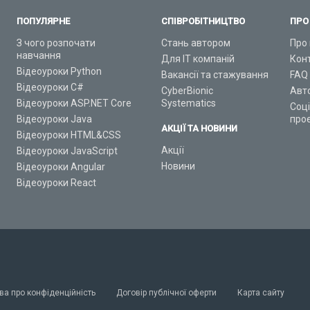
ПОПУЛЯРНЕ
СПІВРОБІТНИЦТВО
ПРО
З чого розпочати
Стань автором
Про 
навчання
Для ІТ компаній
Кон
Відеоуроки Python
Вакансії та стажування
FAQ
Відеоуроки C#
CyberBionic
Авт
Відеоуроки ASP.NET Core
Systematics
Соц
Відеоуроки Java
про
АКЦІЇ ТА НОВИНИ
Відеоуроки HTML&CSS
Акції
Відеоуроки JavaScript
Новини
Відеоуроки Angular
Відеоуроки React
ва про конфіденційність
Договір публічної оферти
Карта сайту