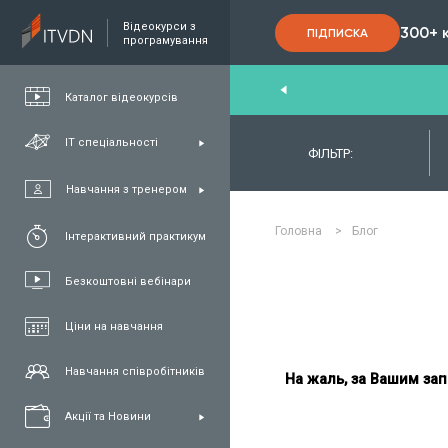
Відеокурси з
300+ 
ПІДПИСКА
програмування
nd
,
FullStack
,
C#/.NET
,
Java
та
QA
Каталог відеокурсів
ІТ спеціальності
ФІЛЬТР:
Навчання з тренером
Головна
>
Блог
Інтерактивний практикум
Безкоштовні вебінари
Ціни на навчання
Навчання співробітників
На жаль, за Вашим зап
Акції та Новини