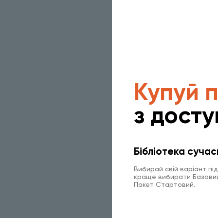
Купуй 
з досту
Бібліотека сучас
Вибирай свій варіант пі
краще вибирати Базовий 
Пакет Стартовий.