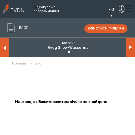
Відеокурси з
УКР
програмування
БЛОГ
ОЧИСТИТИ ФІЛЬТРИ
Автори
Greg Snow-Wasserman
✖
Головна
>
Блог
На жаль, за Вашим запитом нічого не знайдено.