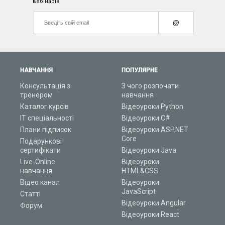
вебінарів
@
НАВЧАННЯ
ПОПУЛЯРНЕ
Консультація з
З чого розпочати
тренером
навчання
Каталог курсів
Відеоуроки Python
ІТ спеціальності
Відеоуроки C#
Плани підписок
Відеоуроки ASP.NET
Core
Подарункові
сертифікати
Відеоуроки Java
Live-Online
Відеоуроки
навчання
HTML&CSS
Відео канал
Відеоуроки
JavaScript
Статті
Відеоуроки Angular
Форум
Відеоуроки React