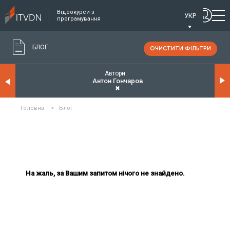
Відеокурси з
УКР
програмування
БЛОГ
ОЧИСТИТИ ФІЛЬТРИ
Автори
Антон Гончаров
✖
Головна
>
Блог
На жаль, за Вашим запитом нічого не знайдено.