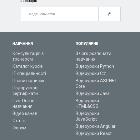
вебінарів
@
НАВЧАННЯ
ПОПУЛЯРНЕ
Консультація з
З чого розпочати
тренером
навчання
Каталог курсів
Відеоуроки Python
ІТ спеціальності
Відеоуроки C#
Плани підписок
Відеоуроки ASP.NET
Core
Подарункові
сертифікати
Відеоуроки Java
Live-Online
Відеоуроки
навчання
HTML&CSS
Відео канал
Відеоуроки
JavaScript
Статті
Відеоуроки Angular
Форум
Відеоуроки React