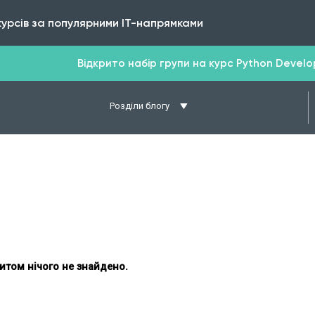
курсів за популярними IT-напрямками
Відкрито набір групи на курс Python Develope
Розділи блогу
итом нічого не знайдено.