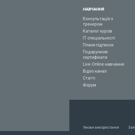
НАВЧАННЯ
Консультація з
тренером
Каталог курсів
ІТ спеціальності
Плани підписок
Подарункові
сертифікати
Live-Online навчання
Відео канал
Статті
Форум
Умови використання
Зая