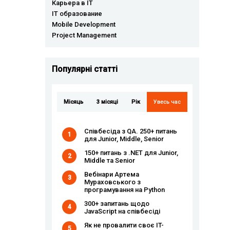
Карьера в IT
IT образование
Mobile Development
Project Management
Популярні статті
Місяць
3 місяці
Рік
Увесь час
Співбесіда з QA. 250+ питань
1
для Junior, Middle, Senior
150+ питань з .NET для Junior,
2
Middle та Senior
Вебінари Артема
3
Мураховського з
програмування на Python
300+ запитань щодо
4
JavaScript на співбесіді
Як не провалити своє IT-
5