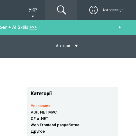
УКР
Авторизація
r + AI Skills
>>>
От
Автори
Категорії
Усі записи
ASP. NET MVC
C# и .NET
Web Frontend разработка
Другое