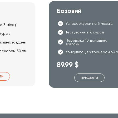
Базовий
Усі відеокурси на 6 місяців
а 3 місяці
Тестування з 16 курсів
курсів
Перевірка 10 домашніх
машніх завдань
завдань
тренером 30 хв
Консультація з тренером 60 
89.99 $
ТИ
ПРИДБАТИ