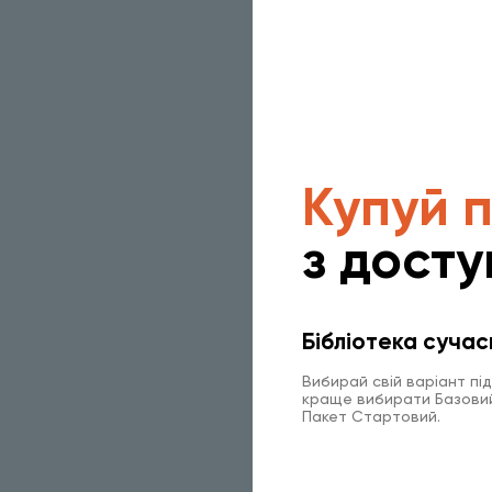
Купуй 
з досту
Бібліотека сучас
Вибирай свій варіант пі
краще вибирати Базовий 
Пакет Стартовий.