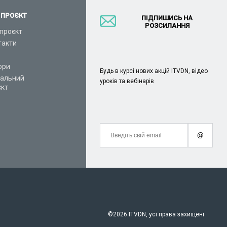
 ПРОЄКТ
ПІДПИШИСЬ НА
РОЗСИЛАННЯ
проєкт
такти
ори
Будь в курсі нових акцій ITVDN, відео
іальний
уроків та вебінарів
єкт
@
©
2026 ITVDN, усі права захищені