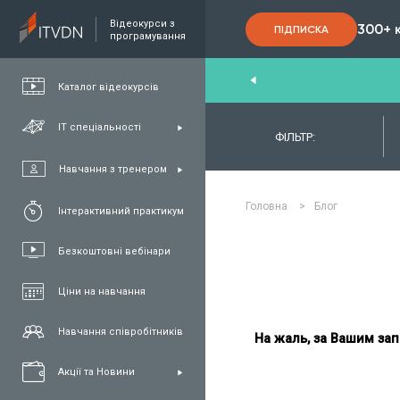
Відеокурси з
300+ 
ПІДПИСКА
програмування
nd
,
FullStack
,
C#/.NET
,
Java
та
QA
Каталог відеокурсів
ІТ спеціальності
ФІЛЬТР:
Навчання з тренером
Головна
>
Блог
Інтерактивний практикум
Безкоштовні вебінари
Ціни на навчання
Навчання співробітників
На жаль, за Вашим зап
Акції та Новини