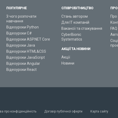
ПОПУЛЯРНЕ
СПІВРОБІТНИЦТВО
ПРО
З чого розпочати
Стань автором
Про 
навчання
Для ІТ компаній
Кон
Відеоуроки Python
Вакансії та стажування
FAQ
Відеоуроки C#
CyberBionic
Авт
Відеоуроки ASP.NET Core
Systematics
Соц
Відеоуроки Java
про
АКЦІЇ ТА НОВИНИ
Відеоуроки HTML&CSS
Акції
Відеоуроки JavaScript
Новини
Відеоуроки Angular
Відеоуроки React
ва про конфіденційність
Договір публічної оферти
Карта сайту